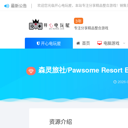
最新公告
欢迎您光临开心电玩屋，本站专注分享精品整合游戏！销售
3年
专注分享精品整合游戏
首页
电脑游戏
开心电玩屋
当前位置：
开心电玩屋
特别好评
森灵旅社/Pawsome Resort Build.2
>
>
森灵旅社/Pawsome Resor
2026-
资源介绍