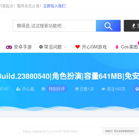
只是起点！服务永无止境！
立即加入我们
安卓手游
常见问题
开心GM游戏
Cos美图
3880540|角色扮演|容量641MB|免安装绿色中文版|支持键盘.鼠标.手柄
t Build.23880540|角色扮演|容量641
07-07
开心酱
特别好评
已售1次
关注102次
有疑问？请点击复制链接咨询！