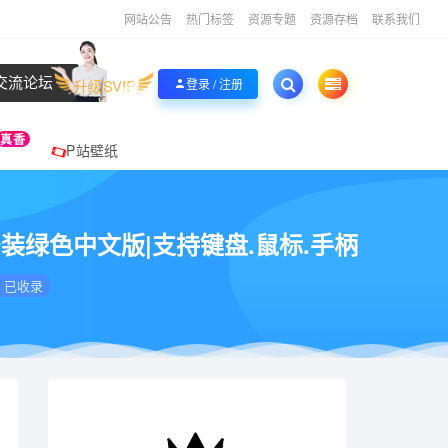
网站公告
热门标签
资源专题
资源存档
联系我们
交流论坛
升级SVIP
登录 / 注册
真香
P站壁纸
MB|免安装绿色中文版|支持键盘.鼠标.手柄
已收录