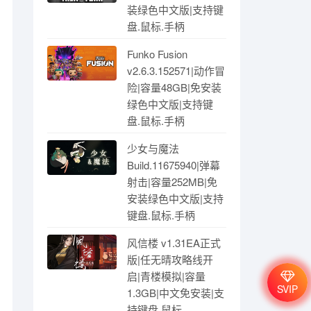
装绿色中文版|支持键
盘.鼠标.手柄
Funko Fusion
v2.6.3.152571|动作冒
险|容量48GB|免安装
绿色中文版|支持键
盘.鼠标.手柄
少女与魔法
Build.11675940|弹幕
射击|容量252MB|免
安装绿色中文版|支持
键盘.鼠标.手柄
风信楼 v1.31EA正式
版|任无晴攻略线开
启|青楼模拟|容量
SVIP
1.3GB|中文免安装|支
持键盘.鼠标