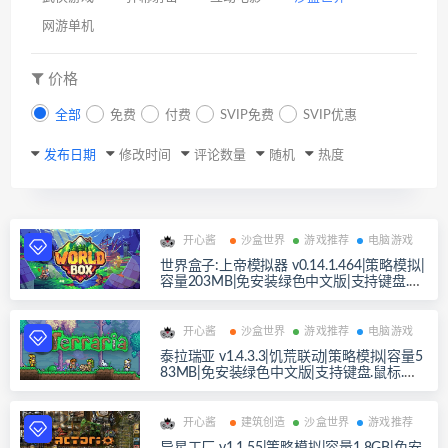
网游单机
价格
全部
免费
付费
SVIP免费
SVIP优惠
发布日期
修改时间
评论数量
随机
热度
开心酱
沙盒世界
游戏推荐
电脑游戏
世界盒子:上帝模拟器 v0.14.1.464|策略模拟|
容量203MB|免安装绿色中文版|支持键盘.鼠
标
开心酱
沙盒世界
游戏推荐
电脑游戏
泰拉瑞亚 v1.4.3.3|饥荒联动|策略模拟|容量5
83MB|免安装绿色中文版|支持键盘.鼠标.手
柄
开心酱
建筑创造
沙盒世界
游戏推荐