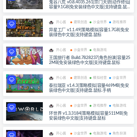
鬼谷八荒 v0.8.4035.261|宗门天骄|动作修仙|
容量9.1GB|免安装绿色中文版|支持键盘.鼠
标
开心酱
建筑创造
沙盒世界
游戏推荐
异星工厂 v1.1.49|策略模拟|容量1.7GB|免安
装绿色中文版|支持键盘.鼠标
开心酱
沙盒世界
电脑游戏
王国旅行者 Build.7828237|角色扮演|容量25
2MB|免安装绿色中文版|支持键盘.鼠标
开心酱
建筑创造
模拟经营
沙盒世界
泰拉瑞亚 v1.4.3|策略模拟|容量469MB|免安
装绿色中文版|支持键盘.鼠标.手柄
开心酱
沙盒世界
游戏推荐
电脑游戏
环世界 v1.3.3184|策略模拟|容量511MB|免
安装绿色中文版|支持键盘.鼠标
开心酱
沙盒世界
电脑游戏
角色扮演