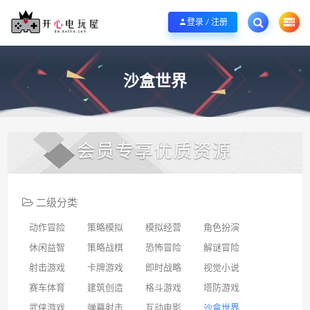
欢迎您光临开心电玩屋，本站专注分享精品整合游戏！销售只是起点！服务永无
登录 / 注册
沙盒世界
会员专享优质资源
二级分类
动作冒险
策略模拟
模拟经营
角色扮演
休闲益智
策略战棋
恐怖冒险
解谜冒险
射击游戏
卡牌游戏
即时战略
视觉小说
赛车体育
建筑创造
格斗游戏
塔防游戏
武侠游戏
弹幕射击
互动电影
沙盒世界