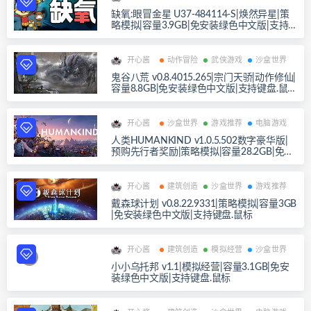
缺氧:眼冒金星 U37-484114-S|焕然异星|策
略模拟|容量3.9GB|免安装绿色中文版|支持
键盘.鼠标
开心酱
动作冒险
武侠游戏
沙盒世界
鬼谷八荒 v0.8.4015.265|宗门天骄|动作修仙|
容量8.8GB|免安装绿色中文版|支持键盘.鼠
标
开心酱
沙盒世界
游戏推荐
电脑游戏
人类HUMANKIND v1.0.5.502数字豪华版|
预购先行者奖励|策略模拟|容量28.2GB|免安
装绿色中文版|支持键盘.鼠标
开心酱
建筑创造
沙盒世界
游戏推荐
戴森球计划 v0.8.22.9331|策略模拟|容量3GB
|免安装绿色中文版|支持键盘.鼠标
开心酱
建筑创造
模拟经营
沙盒世界
小小乌托邦 v1.1|模拟经营|容量3.1GB|免安
装绿色中文版|支持键盘.鼠标