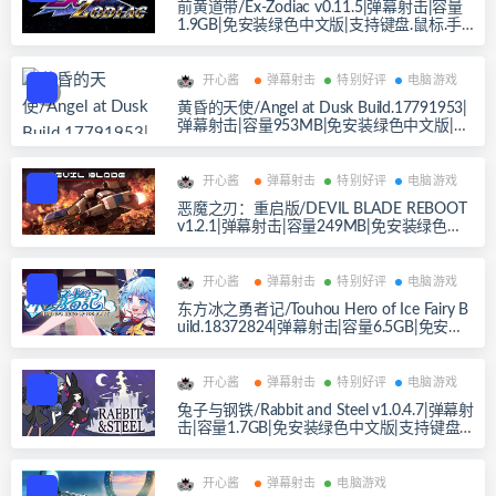
前黄道带/Ex-Zodiac v0.11.5|弹幕射击|容量
1.9GB|免安装绿色中文版|支持键盘.鼠标.手
柄
开心酱
弹幕射击
特别好评
电脑游戏
黄昏的天使/Angel at Dusk Build.17791953|
弹幕射击|容量953MB|免安装绿色中文版|支
持键盘.鼠标.手柄
开心酱
弹幕射击
特别好评
电脑游戏
恶魔之刃：重启版/DEVIL BLADE REBOOT
v1.2.1|弹幕射击|容量249MB|免安装绿色中
文版|支持键盘.鼠标.手柄
开心酱
弹幕射击
特别好评
电脑游戏
东方冰之勇者记/Touhou Hero of Ice Fairy B
uild.18372824|弹幕射击|容量6.5GB|免安装
绿色中文版|支持键盘.鼠标
开心酱
弹幕射击
特别好评
电脑游戏
兔子与钢铁/Rabbit and Steel v1.0.4.7|弹幕射
击|容量1.7GB|免安装绿色中文版|支持键盘.
鼠标.手柄
开心酱
弹幕射击
电脑游戏