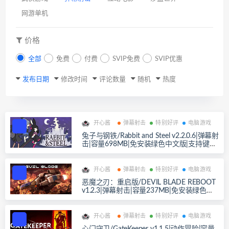
网游单机
价格
全部
免费
付费
SVIP免费
SVIP优惠
发布日期
修改时间
评论数量
随机
热度
开心酱
弹幕射击
特别好评
电脑游戏
兔子与钢铁/Rabbit and Steel v2.2.0.6|弹幕射
击|容量698MB|免安装绿色中文版|支持键盘.
鼠标.手柄
开心酱
弹幕射击
特别好评
电脑游戏
恶魔之刃：重启版/DEVIL BLADE REBOOT
v1.2.3|弹幕射击|容量237MB|免安装绿色中
文版|支持键盘.鼠标.手柄
开心酱
弹幕射击
特别好评
电脑游戏