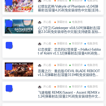
开心酱
弹幕射击
特别好评
电脑游戏
幻想女武神/Valkyrie of Phantasm v1.04|弹
幕射击|容量4.2GB|免安装绿色中文版|支持
键盘.鼠标.手柄
开心酱
弹幕射击
电脑游戏
心门守卫/Gatekeeper v0.8.5.09|弹幕射击|容
量2.1GB|免安装绿色中文版|支持键盘.鼠标.
手柄
开心酱
弹幕射击
特别好评
电脑游戏
幻恋夜宴：恋恋的幻觉夜宴 ~/Halluci-Sabba
t of Koishi v1.1.12|弹幕射击|容量4.8GB|免安
装绿色中文版|支持键盘.鼠标.手柄
开心酱
弹幕射击
特别好评
电脑游戏
恶魔之刃：重启版/DEVIL BLADE REBOOT
v1.1.3|弹幕射击|容量311MB|免安装绿色中
文版|支持键盘.鼠标.手柄
开心酱
弹幕射击
特别好评
电脑游戏
飞速电梯 REMIX/Savant – Ascent REMIX v
1.24|弹幕射击|容量2.9GB|免安装绿色中文
版|支持键盘.鼠标.手柄