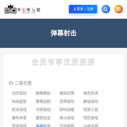
欢迎您光临开心电玩屋，本站专注分享精品整合游戏！销售只是起点！服务永无
登录 / 注册
弹幕射击
会员专享优质资源
二级分类
动作冒险
策略模拟
模拟经营
角色扮演
休闲益智
策略战棋
恐怖冒险
解谜冒险
射击游戏
卡牌游戏
即时战略
视觉小说
赛车体育
建筑创造
格斗游戏
塔防游戏
武侠游戏
弹幕射击
互动电影
沙盒世界