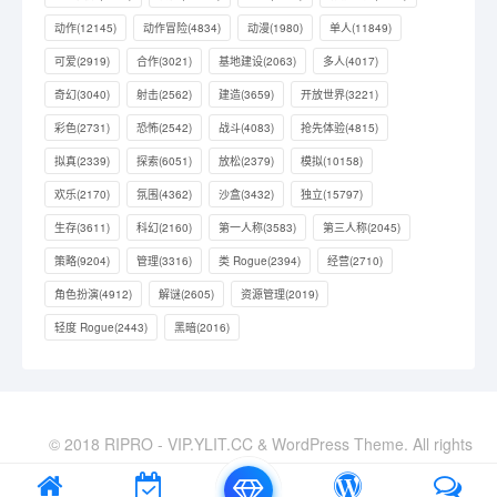
动作
(12145)
动作冒险
(4834)
动漫
(1980)
单人
(11849)
可爱
(2919)
合作
(3021)
基地建设
(2063)
多人
(4017)
奇幻
(3040)
射击
(2562)
建造
(3659)
开放世界
(3221)
彩色
(2731)
恐怖
(2542)
战斗
(4083)
抢先体验
(4815)
拟真
(2339)
探索
(6051)
放松
(2379)
模拟
(10158)
欢乐
(2170)
氛围
(4362)
沙盒
(3432)
独立
(15797)
生存
(3611)
科幻
(2160)
第一人称
(3583)
第三人称
(2045)
策略
(9204)
管理
(3316)
类 Rogue
(2394)
经营
(2710)
角色扮演
(4912)
解谜
(2605)
资源管理
(2019)
轻度 Rogue
(2443)
黑暗
(2016)
© 2018 RIPRO - VIP.YLIT.CC & WordPress Theme. All rights
reserved
XML地图
|
站长导航