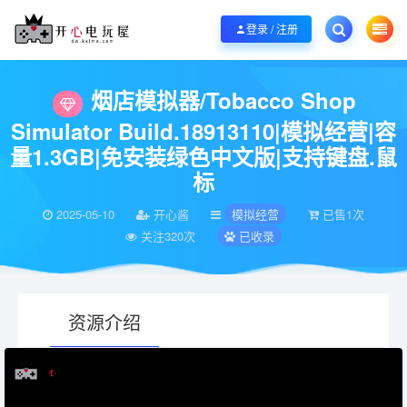
欢迎您光临开心电玩屋，本站专注分享精品整合游戏！销售只是起点！服务永无
登录 / 注册
当前位置：
开心电玩屋
电脑游戏
模拟经营
烟店模拟器/Tobacco Shop S
>
>
>
烟店模拟器/Tobacco Shop
Simulator Build.18913110|模拟经营|容
量1.3GB|免安装绿色中文版|支持键盘.鼠
标
2025-05-10
开心酱
模拟经营
已售1次
关注320次
已收录
资源介绍
有疑问？请点击复制链接咨询！