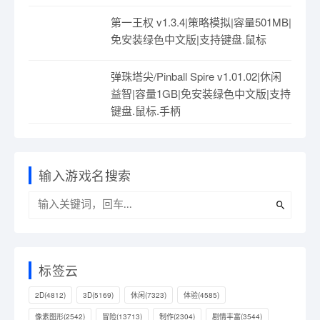
第一王权 v1.3.4|策略模拟|容量501MB|
免安装绿色中文版|支持键盘.鼠标
弹珠塔尖/Pinball Spire v1.01.02|休闲
益智|容量1GB|免安装绿色中文版|支持
键盘.鼠标.手柄
输入游戏名搜索
标签云
2D
(4812)
3D
(5169)
休闲
(7323)
体验
(4585)
像素图形
(2542)
冒险
(13713)
制作
(2304)
剧情丰富
(3544)