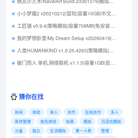
纳瓦尔艺术/NavalArt Build.23361379|模拟经营|容量4.2GB|免安装绿色中文版|支持键盘.鼠标
小小梦魇2 v20210212|冒险|容量10GB|中文免安装|支持键盘.鼠标.手柄
工匠镇 v0.9.4|策略模拟|容量708MB|免安装绿色中文版|支持键盘.鼠标
我的梦想卧室/My Dream Setup v20260419|休闲益智|容量3GB|免安装绿色中文版|支持键盘.鼠标
人类HUMANKIND v1.0.25.4263|策略模拟|容量35GB|免安装绿色中文版|支持键盘.鼠标
破门而入 单机.网络联机 v1.1.5|容量1GB|官方简体中文|支持键盘.鼠标|赠多项修改器|赠网络联机教程
猜你在找
休闲
体验
单人
合作
在线合作
多人
库存管理
抢先体验
拟真
模拟
沉浸式模拟
沙盒
独立
生活模拟
第一人称
管理