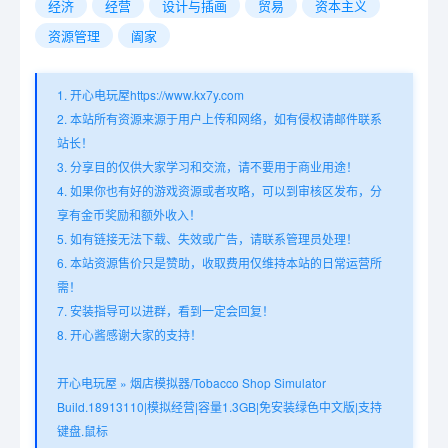
经济
经营
设计与插画
贸易
资本主义
资源管理
阖家
1. 开心电玩屋https://www.kx7y.com
2. 本站所有资源来源于用户上传和网络，如有侵权请邮件联系
站长！
3. 分享目的仅供大家学习和交流，请不要用于商业用途！
4. 如果你也有好的游戏资源或者攻略，可以到审核区发布，分
享有金币奖励和额外收入！
5. 如有链接无法下载、失效或广告，请联系管理员处理！
6. 本站资源售价只是赞助，收取费用仅维持本站的日常运营所
需！
7. 安装指导可以进群，看到一定会回复！
8. 开心酱感谢大家的支持！
开心电玩屋
»
烟店模拟器/Tobacco Shop Simulator
Build.18913110|模拟经营|容量1.3GB|免安装绿色中文版|支持
键盘.鼠标