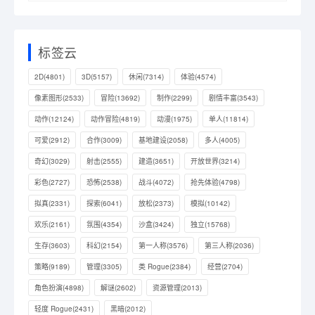
标签云
2D
(4801)
3D
(5157)
休闲
(7314)
体验
(4574)
像素图形
(2533)
冒险
(13692)
制作
(2299)
剧情丰富
(3543)
动作
(12124)
动作冒险
(4819)
动漫
(1975)
单人
(11814)
可爱
(2912)
合作
(3009)
基地建设
(2058)
多人
(4005)
奇幻
(3029)
射击
(2555)
建造
(3651)
开放世界
(3214)
彩色
(2727)
恐怖
(2538)
战斗
(4072)
抢先体验
(4798)
拟真
(2331)
探索
(6041)
放松
(2373)
模拟
(10142)
欢乐
(2161)
氛围
(4354)
沙盒
(3424)
独立
(15768)
生存
(3603)
科幻
(2154)
第一人称
(3576)
第三人称
(2036)
策略
(9189)
管理
(3305)
类 Rogue
(2384)
经营
(2704)
角色扮演
(4898)
解谜
(2602)
资源管理
(2013)
轻度 Rogue
(2431)
黑暗
(2012)