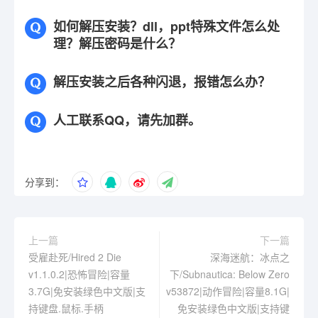
如何解压安装？dll，ppt特殊文件怎么处
理？解压密码是什么？
解压安装之后各种闪退，报错怎么办？
人工联系QQ，请先加群。
分享到：
上一篇
下一篇
受雇赴死/Hired 2 Die
深海迷航：冰点之
v1.1.0.2|恐怖冒险|容量
下/Subnautica: Below Zero
3.7G|免安装绿色中文版|支
v53872|动作冒险|容量8.1G|
持键盘.鼠标.手柄
免安装绿色中文版|支持键