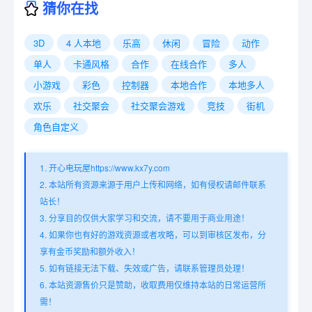
猜你在找
3D
4 人本地
乐高
休闲
冒险
动作
单人
卡通风格
合作
在线合作
多人
小游戏
彩色
控制器
本地合作
本地多人
欢乐
社交聚会
社交聚会游戏
竞技
街机
角色自定义
1. 开心电玩屋https://www.kx7y.com
2. 本站所有资源来源于用户上传和网络，如有侵权请邮件联系
站长！
3. 分享目的仅供大家学习和交流，请不要用于商业用途！
4. 如果你也有好的游戏资源或者攻略，可以到审核区发布，分
享有金币奖励和额外收入！
5. 如有链接无法下载、失效或广告，请联系管理员处理！
6. 本站资源售价只是赞助，收取费用仅维持本站的日常运营所
需！