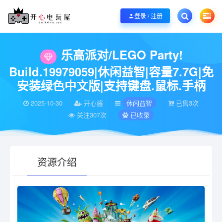
欢迎您光临开心电玩屋，本站专注分享精品整合游戏！销售只是起点！服务永无
登录 / 注册
当前位置：
开心电玩屋
电脑游戏
休闲益智
乐高派对/LEGO Party! Bu
>
>
>
乐高派对/LEGO Party!
Build.19979059|休闲益智|容量7.7G|免
安装绿色中文版|支持键盘.鼠标.手柄
2025-10-30
开心酱
休闲益智
已售3次
关注307次
已收录
资源介绍
有疑问？请点击复制链接咨询！