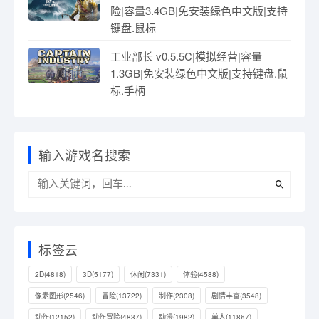
险|容量3.4GB|免安装绿色中文版|支持
键盘.鼠标
工业部长 v0.5.5C|模拟经营|容量
1.3GB|免安装绿色中文版|支持键盘.鼠
标.手柄
输入游戏名搜索
标签云
2D
(4818)
3D
(5177)
休闲
(7331)
体验
(4588)
像素图形
(2546)
冒险
(13722)
制作
(2308)
剧情丰富
(3548)
动作
(12152)
动作冒险
(4837)
动漫
(1982)
单人
(11867)