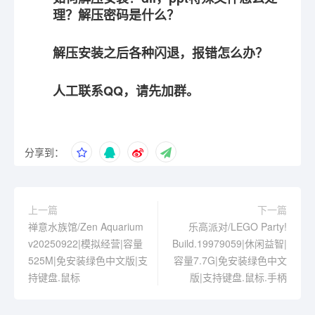
理？解压密码是什么？
解压安装之后各种闪退，报错怎么办？
人工联系QQ，请先加群。
分享到：
上一篇
下一篇
禅意水族馆/Zen Aquarium
乐高派对/LEGO Party!
v20250922|模拟经营|容量
Build.19979059|休闲益智|
525M|免安装绿色中文版|支
容量7.7G|免安装绿色中文
持键盘.鼠标
版|支持键盘.鼠标.手柄