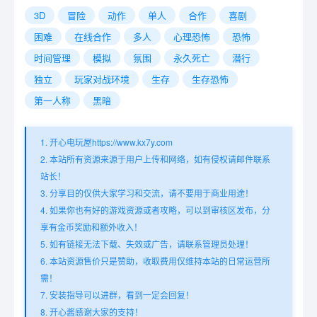
3D
冒险
动作
单人
合作
喜剧
困难
在线合作
多人
心理恐怖
恐怖
时间管理
模拟
氛围
永久死亡
潜行
独立
玩家对战环境
生存
生存恐怖
第一人称
黑暗
1. 开心电玩屋https://www.kx7y.com
2. 本站所有资源来源于用户上传和网络，如有侵权请邮件联系
站长！
3. 分享目的仅供大家学习和交流，请不要用于商业用途！
4. 如果你也有好的游戏资源或者攻略，可以到审核区发布，分
享有金币奖励和额外收入！
5. 如有链接无法下载、失效或广告，请联系管理员处理！
6. 本站资源售价只是赞助，收取费用仅维持本站的日常运营所
需！
7. 安装指导可以进群，看到一定会回复！
8. 开心酱感谢大家的支持！