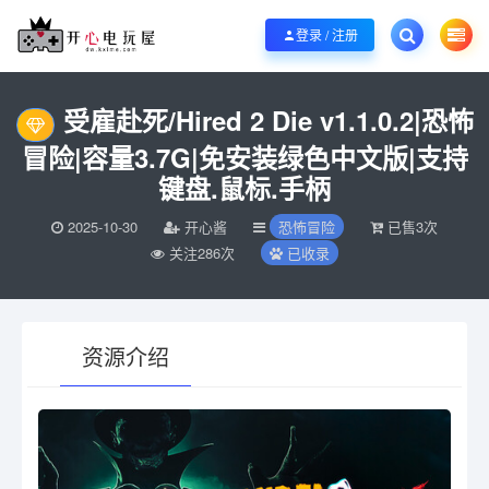
欢迎您光临开心电玩屋，本站专注分享精品整合游戏！销售只是起点！服务永无
登录 / 注册
当前位置：
开心电玩屋
电脑游戏
恐怖冒险
受雇赴死/Hired 2 Die v1
>
>
>
受雇赴死/Hired 2 Die v1.1.0.2|恐怖
冒险|容量3.7G|免安装绿色中文版|支持
键盘.鼠标.手柄
2025-10-30
开心酱
恐怖冒险
已售3次
关注286次
已收录
资源介绍
有疑问？请点击复制链接咨询！