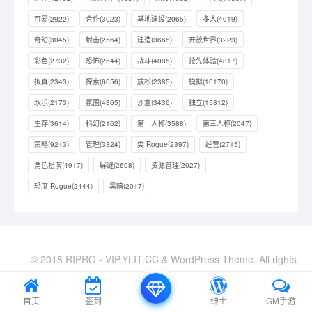
可爱
(2922)
合作
(3023)
基地建设
(2065)
多人
(4019)
奇幻
(3045)
射击
(2564)
建造
(3665)
开放世界
(3223)
彩色
(2732)
恐怖
(2544)
战斗
(4085)
抢先体验
(4817)
拟真
(2343)
探索
(6056)
放松
(2385)
模拟
(10170)
欢乐
(2173)
氛围
(4365)
沙盒
(3436)
独立
(15812)
生存
(3614)
科幻
(2162)
第一人称
(3588)
第三人称
(2047)
策略
(9213)
管理
(3324)
类 Rogue
(2397)
经营
(2715)
角色扮演
(4917)
解谜
(2608)
资源管理
(2027)
轻度 Rogue
(2444)
黑暗
(2017)
© 2018 RIPRO - VIP.YLIT.CC & WordPress Theme. All rights
reserved
XML地图
|
站长导航
首页
签到
绅士
GM手游