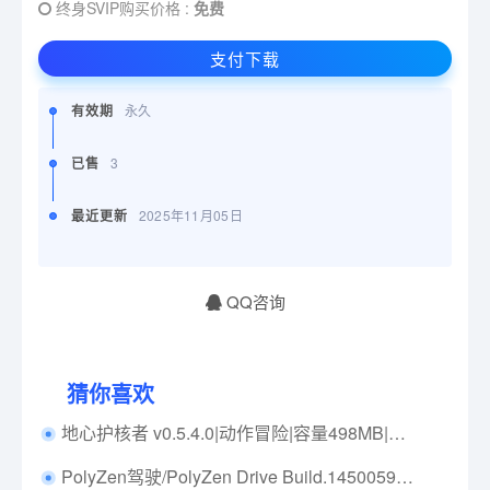
终身SVIP购买价格 :
免费
支付下载
有效期
永久
已售
3
最近更新
2025年11月05日
QQ咨询
猜你喜欢
地心护核者 v0.5.4.0|动作冒险|容量498MB|免安装绿色中文版|支持键盘.鼠标.手柄
PolyZen驾驶/PolyZen Drive Build.14500598|模拟经营|容量8.8GB|免安装绿色中文版|支持键盘.鼠标