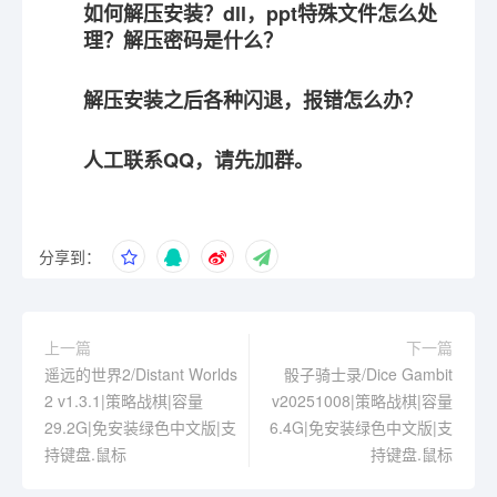
如何解压安装？dll，ppt特殊文件怎么处
理？解压密码是什么？
解压安装之后各种闪退，报错怎么办？
人工联系QQ，请先加群。
分享到：
上一篇
下一篇
遥远的世界2/Distant Worlds
骰子骑士录/Dice Gambit
2 v1.3.1|策略战棋|容量
v20251008|策略战棋|容量
29.2G|免安装绿色中文版|支
6.4G|免安装绿色中文版|支
持键盘.鼠标
持键盘.鼠标