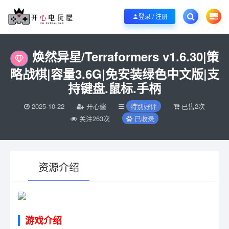
欢迎您光临开心电玩屋，本站专注分享精品整合游戏！销售只是起点！服务永无
登录 / 注册
当前位置：
开心电玩屋
特别好评
焕然异星/Terraformers v1.6.30|
>
>
焕然异星/Terraformers v1.6.30|策
略战棋|容量3.6G|免安装绿色中文版|支
持键盘.鼠标.手柄
2025-10-22
开心酱
特别好评
已售2次
关注263次
已收录
资源介绍
有疑问？请点击复制链接咨询！
游戏介绍