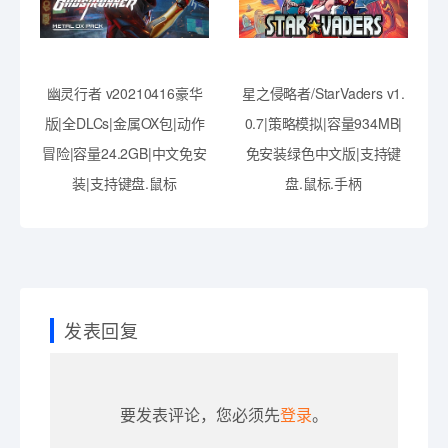
幽灵行者 v20210416豪华
星之侵略者/StarVaders v1.
版|全DLCs|金属OX包|动作
0.7|策略模拟|容量934MB|
冒险|容量24.2GB|中文免安
免安装绿色中文版|支持键
装|支持键盘.鼠标
盘.鼠标.手柄
发表回复
要发表评论，您必须先
登录
。