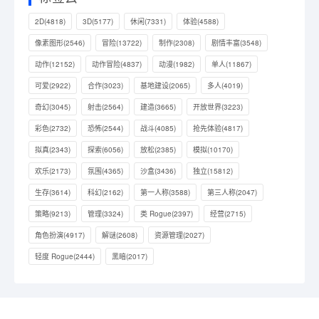
2D
(4818)
3D
(5177)
休闲
(7331)
体验
(4588)
像素图形
(2546)
冒险
(13722)
制作
(2308)
剧情丰富
(3548)
动作
(12152)
动作冒险
(4837)
动漫
(1982)
单人
(11867)
可爱
(2922)
合作
(3023)
基地建设
(2065)
多人
(4019)
奇幻
(3045)
射击
(2564)
建造
(3665)
开放世界
(3223)
彩色
(2732)
恐怖
(2544)
战斗
(4085)
抢先体验
(4817)
拟真
(2343)
探索
(6056)
放松
(2385)
模拟
(10170)
欢乐
(2173)
氛围
(4365)
沙盒
(3436)
独立
(15812)
生存
(3614)
科幻
(2162)
第一人称
(3588)
第三人称
(2047)
策略
(9213)
管理
(3324)
类 Rogue
(2397)
经营
(2715)
角色扮演
(4917)
解谜
(2608)
资源管理
(2027)
轻度 Rogue
(2444)
黑暗
(2017)