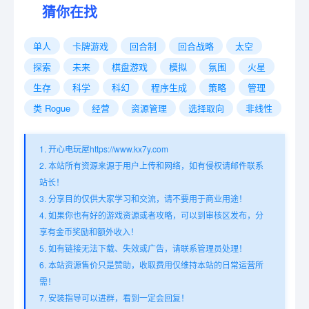
猜你在找
单人
卡牌游戏
回合制
回合战略
太空
探索
未来
棋盘游戏
模拟
氛围
火星
生存
科学
科幻
程序生成
策略
管理
类 Rogue
经营
资源管理
选择取向
非线性
1. 开心电玩屋https://www.kx7y.com
2. 本站所有资源来源于用户上传和网络，如有侵权请邮件联系
站长！
3. 分享目的仅供大家学习和交流，请不要用于商业用途！
4. 如果你也有好的游戏资源或者攻略，可以到审核区发布，分
享有金币奖励和额外收入！
5. 如有链接无法下载、失效或广告，请联系管理员处理！
6. 本站资源售价只是赞助，收取费用仅维持本站的日常运营所
需！
7. 安装指导可以进群，看到一定会回复！