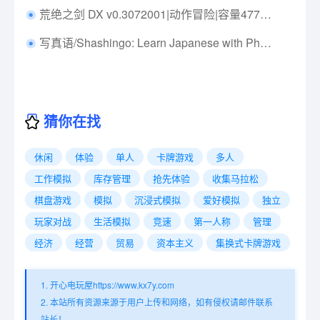
荒绝之剑 DX v0.3072001|动作冒险|容量477MB|免安装绿色中文版|支持键盘.鼠标.手柄
写真语/Shashingo: Learn Japanese with Photography Build.18608528|休闲益智|容量682M|免安装绿色中文版|支持键盘.鼠标.手柄
猜你在找
休闲
体验
单人
卡牌游戏
多人
工作模拟
库存管理
抢先体验
收集马拉松
棋盘游戏
模拟
沉浸式模拟
爱好模拟
独立
玩家对战
生活模拟
竞速
第一人称
管理
经济
经营
贸易
资本主义
集换式卡牌游戏
1. 开心电玩屋https://www.kx7y.com
2. 本站所有资源来源于用户上传和网络，如有侵权请邮件联系
站长！