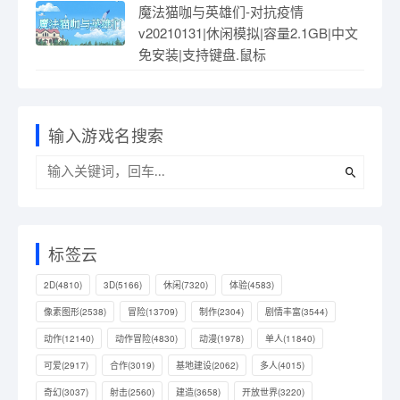
魔法猫咖与英雄们-对抗疫情
v20210131|休闲模拟|容量2.1GB|中文
免安装|支持键盘.鼠标
输入游戏名搜索
标签云
2D
(4810)
3D
(5166)
休闲
(7320)
体验
(4583)
像素图形
(2538)
冒险
(13709)
制作
(2304)
剧情丰富
(3544)
动作
(12140)
动作冒险
(4830)
动漫
(1978)
单人
(11840)
可爱
(2917)
合作
(3019)
基地建设
(2062)
多人
(4015)
奇幻
(3037)
射击
(2560)
建造
(3658)
开放世界
(3220)