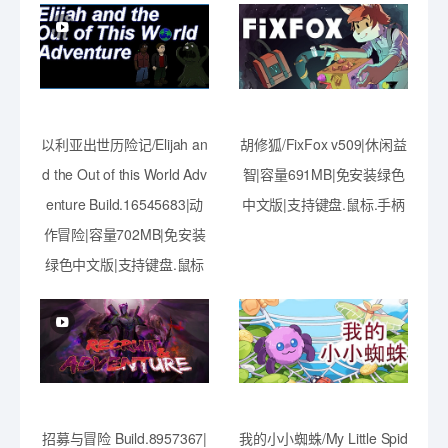
以利亚出世历险记/Elijah an
胡修狐/FixFox v509|休闲益
d the Out of this World Adv
智|容量691MB|免安装绿色
enture Build.16545683|动
中文版|支持键盘.鼠标.手柄
作冒险|容量702MB|免安装
绿色中文版|支持键盘.鼠标
招募与冒险 Build.8957367|
我的小小蜘蛛/My Little Spid