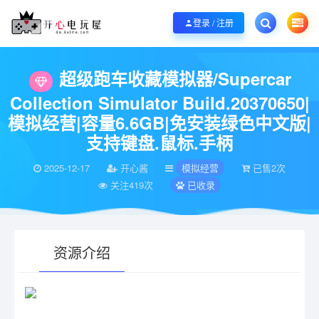
欢迎您光临开心电玩屋，本站专注分享精品整合游戏！销售只是起点！服务永无
登录 / 注册
当前位置：
开心电玩屋
电脑游戏
模拟经营
超级跑车收藏模拟器/Supercar C
>
>
>
超级跑车收藏模拟器/Supercar
Collection Simulator Build.20370650|
模拟经营|容量6.6GB|免安装绿色中文版|
支持键盘.鼠标.手柄
2025-12-17
开心酱
模拟经营
已售2次
关注419次
已收录
资源介绍
有疑问？请点击复制链接咨询！