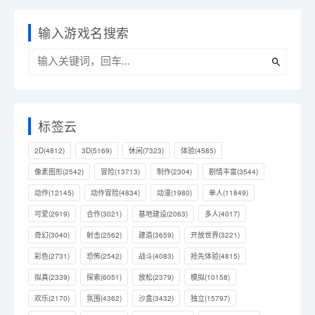
输入游戏名搜索
标签云
2D
(4812)
3D
(5169)
休闲
(7323)
体验
(4585)
像素图形
(2542)
冒险
(13713)
制作
(2304)
剧情丰富
(3544)
动作
(12145)
动作冒险
(4834)
动漫
(1980)
单人
(11849)
可爱
(2919)
合作
(3021)
基地建设
(2063)
多人
(4017)
奇幻
(3040)
射击
(2562)
建造
(3659)
开放世界
(3221)
彩色
(2731)
恐怖
(2542)
战斗
(4083)
抢先体验
(4815)
拟真
(2339)
探索
(6051)
放松
(2379)
模拟
(10158)
欢乐
(2170)
氛围
(4362)
沙盒
(3432)
独立
(15797)