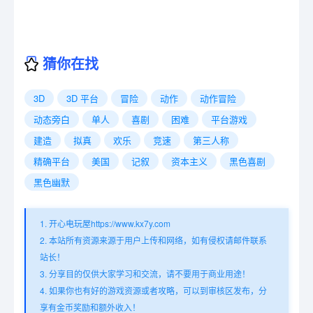
猜你在找
3D
3D 平台
冒险
动作
动作冒险
动态旁白
单人
喜剧
困难
平台游戏
建造
拟真
欢乐
竞速
第三人称
精确平台
美国
记叙
资本主义
黑色喜剧
黑色幽默
1. 开心电玩屋https://www.kx7y.com
2. 本站所有资源来源于用户上传和网络，如有侵权请邮件联系
站长！
3. 分享目的仅供大家学习和交流，请不要用于商业用途！
4. 如果你也有好的游戏资源或者攻略，可以到审核区发布，分
享有金币奖励和额外收入！