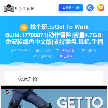
欢迎您光临开心电玩屋，本站专注分享精品整合游戏！销售只是起点！服务永无
登录 / 注册
当前位置：
开心电玩屋
电脑游戏
动作冒险
找个班上/Get To Work Bu
>
>
>
找个班上/Get To Work
Build.17700871|动作冒险|容量4.7GB|
免安装绿色中文版|支持键盘.鼠标.手柄
2025-04-19
开心酱
动作冒险
已售1次
关注409次
已收录
资源介绍
有疑问？请点击复制链接咨询！