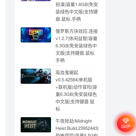
扮演|容量1.6GB|免安
装绿色中文版|支持键
盘.鼠标.手柄
俄罗斯方块效应:连接
v1.2.7|休闲益智|容量
6.3GB|免安装绿色中
文版|支持键盘.鼠标.
手柄
吸血鬼崛起
v0.5.42584|单机版
+联机版|动作冒险|容
量6.3GB|免安装绿色
中文版|支持键盘.鼠
标
午夜抢劫/Midnight
SVIP
Heist Build.23952443|
恐怖冒险|容量5.5GB|