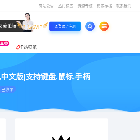
网站公告
热门标签
资源专题
资源存档
联系我们
交流论坛
升级SVIP
登录 / 注册
真香
P站壁纸
安装绿色中文版|支持键盘.鼠标.手柄
已收录