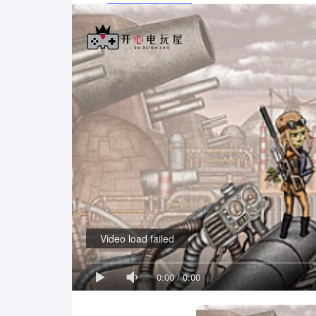
Video load failed
0:00
/
0:00