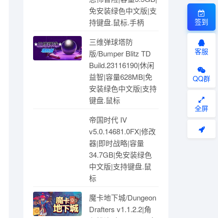
免安装绿色中文版|支
签到
持键盘.鼠标.手柄
三维弹球塔防
客服
版/Bumper Blitz TD
Build.23116190|休闲
益智|容量628MB|免
QQ群
安装绿色中文版|支持
键盘.鼠标
全屏
帝国时代 IV
v5.0.14681.0FX|修改
器|即时战略|容量
34.7GB|免安装绿色
中文版|支持键盘.鼠
标
魔卡地下城/Dungeon
Drafters v1.1.2.2|角