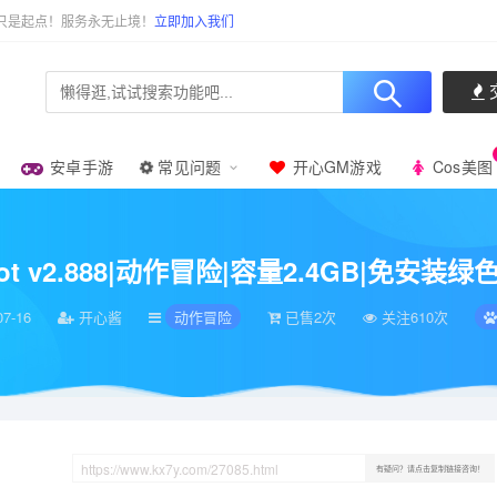
只是起点！服务永无止境！
立即加入我们
安卓手游
常见问题
开心GM游戏
Cos美图
v2.888|动作冒险|容量2.4GB|免安装绿色中文版|支持键盘.鼠标.手柄
Shot v2.888|动作冒险|容量2.4GB|免
07-16
开心酱
动作冒险
已售2次
关注610次
有疑问？请点击复制链接咨询！