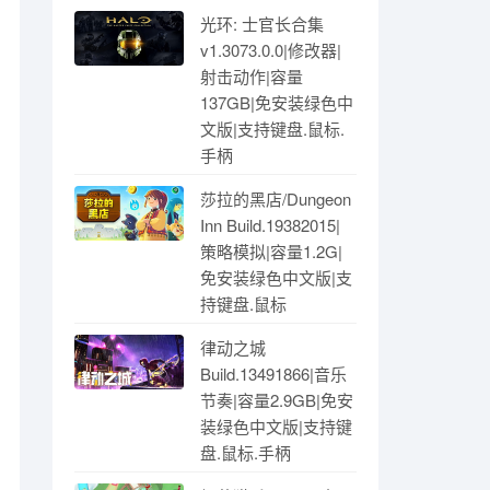
光环: 士官长合集
v1.3073.0.0|修改器|
射击动作|容量
137GB|免安装绿色中
文版|支持键盘.鼠标.
手柄
莎拉的黑店/Dungeon
Inn Build.19382015|
策略模拟|容量1.2G|
免安装绿色中文版|支
持键盘.鼠标
律动之城
Build.13491866|音乐
节奏|容量2.9GB|免安
装绿色中文版|支持键
盘.鼠标.手柄