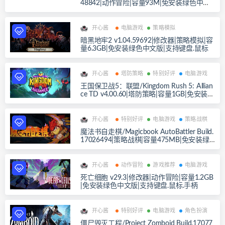
48842|动作冒险|容量93M|免安装绿色中文
版|支持键盘.鼠标.手柄
开心酱
电脑游戏
策略模拟
暗黑地牢2 v1.04.59692|修改器|策略模拟|容
量6.3GB|免安装绿色中文版|支持键盘.鼠标
开心酱
塔防策略
特别好评
电脑游戏
王国保卫战5：联盟/Kingdom Rush 5: Allian
ce TD v4.00.60|塔防策略|容量1GB|免安装绿
色中文版|支持键盘.鼠标.手柄
开心酱
特别好评
电脑游戏
策略战棋
魔法书自走棋/Magicbook AutoBattler Build.
17026494|策略战棋|容量475MB|免安装绿
色中文版|支持键盘.鼠标
开心酱
动作冒险
游戏推荐
电脑游戏
死亡细胞 v29.3|修改器|动作冒险|容量1.2GB
|免安装绿色中文版|支持键盘.鼠标.手柄
开心酱
特别好评
电脑游戏
角色扮演
僵尸毁灭工程/Project Zomboid Build.17077