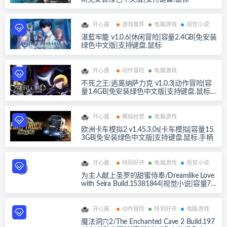
开心酱
游戏推荐
电脑游戏
视觉小说
湛藍牢籠 v1.0.6|休闲冒险|容量2.4GB|免安装
绿色中文版|支持键盘.鼠标
开心酱
动作冒险
电脑游戏
不死之王:逃离纳萨力克 v1.0.3|动作冒险|容
量1.4GB|免安装绿色中文版|支持键盘.鼠标.
手柄
开心酱
模拟经营
电脑游戏
欧洲卡车模拟2 v1.45.3.0s|卡车模拟|容量15.
3GB|免安装绿色中文版|支持键盘.鼠标.手柄
开心酱
特别好评
电脑游戏
视觉小说
为主人献上圣罗的甜蜜侍奉/Dreamlike Love
with Seira Build.15381844|视觉小说|容量77
0MB|免安装绿色中文版|支持键盘.鼠标
开心酱
动作冒险
特别好评
电脑游戏
魔法洞穴2/The Enchanted Cave 2 Build.197