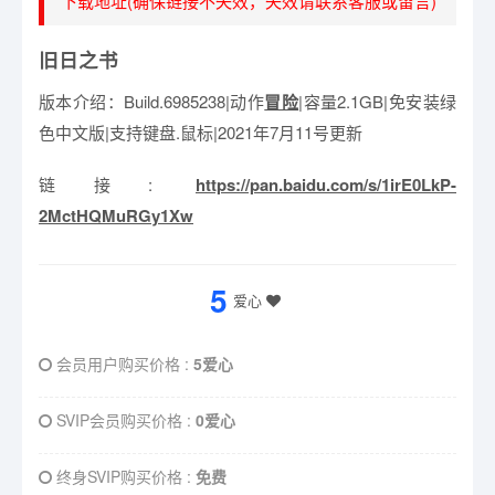
下载地址(确保链接不失效，失效请联系客服或留言)
旧日之书
版本介绍：Build.6985238|动作
冒险
|容量2.1GB|免安装绿
色中文版|支持键盘.鼠标|2021年7月11号更新
链接:
https://pan.baidu.com/s/1irE0LkP-
2MctHQMuRGy1Xw
5
爱心
会员用户购买价格 :
5爱心
SVIP会员购买价格 :
0爱心
终身SVIP购买价格 :
免费