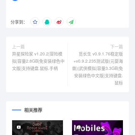
分享到：
上一篇
下一篇
异星探险家 v1.20.2|冒险模
觅长生 v0.9.1.76稳定版
拟|容量2.8GB|免安装绿色中
+v0.9.2.235测试版(元婴海
文版|支持键盘.鼠标.手柄
兽)|武侠模拟|容量3.3GB|免
安装绿色中文版|支持键盘.
鼠标
相关推荐