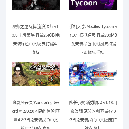
巫师之昆特牌:流浪法师 v1.
手机大亨/Mobiles Tycoon v
0.3|卡牌策略|容量2.4GB|免
1.0.1|模拟经营|容量280MB
安装绿色中文版|支持键盘.
|免安装绿色中文版|支持键
鼠标
盘.鼠标.手柄
逸剑风云决/Wandering Sw
队长小翼 新秀崛起 v1.46.1|
ord v1.23.26.4|动作冒险|容
修改器|足球体育|容量47.3
量4.2GB|免安装绿色中文
GB|免安装绿色中文版|支持
版|支持键盘.鼠标
键盘.鼠标