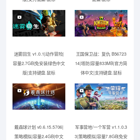
迷雾回生 v1.0.1|动作冒险|
王国保卫战：复仇 B56723
容量2.7GB|免安装绿色中文
14|塔防|容量833MB|官方简
版|支持键盘.鼠标
体中文|支持键盘.鼠标
戴森球计划 v0.6.15.5706|
军事营地/一个军营 v1.1.0.3
策略模拟|容量2.4GB|中文
3|策略模拟|容量7.8GB|免安