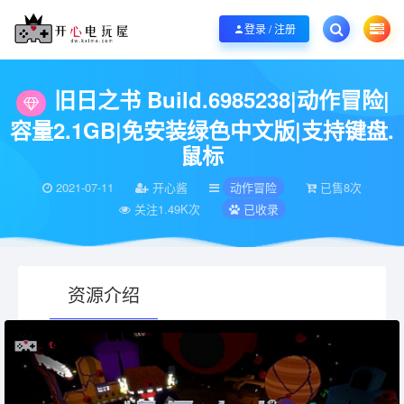
欢迎您光临开心电玩屋，本站专注分享精品整合游戏！销售只是起点！服务永无
登录 / 注册
当前位置：
开心电玩屋
电脑游戏
动作冒险
旧日之书 Build.6985238
>
>
>
旧日之书 Build.6985238|动作冒险|
容量2.1GB|免安装绿色中文版|支持键盘.
鼠标
2021-07-11
开心酱
动作冒险
已售8次
关注1.49K次
已收录
资源介绍
有疑问？请点击复制链接咨询！