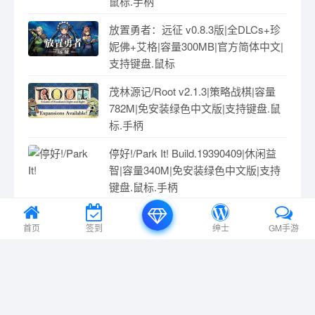
鼠标.手柄
放置勇者：远征 v0.8.3版|全DLCs+珍
妮佛+艾格|容量300MB|官方简体中文|
支持键盘.鼠标
茂林源记/Root v2.1.3|策略战棋|容量
782M|免安装绿色中文版|支持键盘.鼠
标.手柄
停好!/Park It! Build.19390409|休闲益
智|容量340M|免安装绿色中文版|支持
键盘.鼠标.手柄
喷气跑者/JETRUNNER v1.1.2|动作冒
首页
签到
绅士
GM手游
险|容量2.6GB|免安装绿色中文版|支持
键盘.鼠标.手柄
卡拉贡 Build.10560159|动作冒险|容量
525MB|免安装绿色中文版|支持键盘.
鼠标