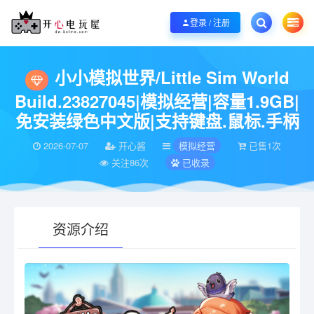
欢迎您光临开心电玩屋，本站专注分享精品整合游戏！销售只是起点！服务永无
登录 / 注册
当前位置：
开心电玩屋
电脑游戏
模拟经营
小小模拟世界/Little Sim Wo
>
>
>
小小模拟世界/Little Sim World
Build.23827045|模拟经营|容量1.9GB|
免安装绿色中文版|支持键盘.鼠标.手柄
2026-07-07
开心酱
模拟经营
已售1次
关注86次
已收录
资源介绍
有疑问？请点击复制链接咨询！