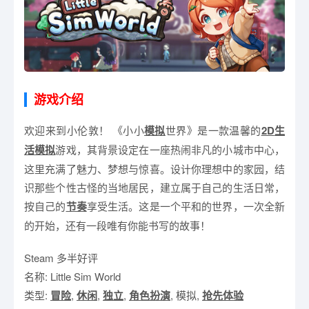
游戏介绍
欢迎来到小伦敦！ 《小小
模拟
世界》是一款温馨的
2D
生
活模拟
游戏，其背景设定在一座热闹非凡的小城市中心，
这里充满了魅力、梦想与惊喜。设计你理想中的家园，结
识那些个性古怪的当地居民，建立属于自己的生活日常，
按自己的
节奏
享受生活。这是一个平和的世界，一次全新
的开始，还有一段唯有你能书写的故事！
Steam 多半好评
名称: Little Sim World
类型:
冒险
,
休闲
,
独立
,
角色扮演
, 模拟,
抢先体验