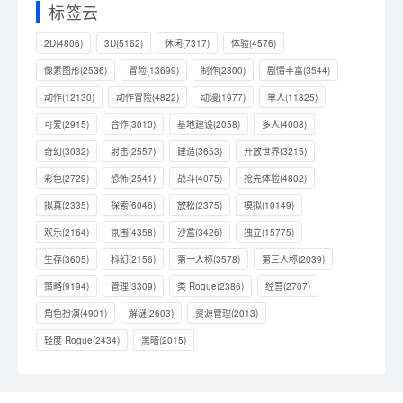
标签云
2D
(4806)
3D
(5162)
休闲
(7317)
体验
(4576)
像素图形
(2536)
冒险
(13699)
制作
(2300)
剧情丰富
(3544)
动作
(12130)
动作冒险
(4822)
动漫
(1977)
单人
(11825)
可爱
(2915)
合作
(3010)
基地建设
(2058)
多人
(4008)
奇幻
(3032)
射击
(2557)
建造
(3653)
开放世界
(3215)
彩色
(2729)
恐怖
(2541)
战斗
(4075)
抢先体验
(4802)
拟真
(2335)
探索
(6046)
放松
(2375)
模拟
(10149)
欢乐
(2164)
氛围
(4358)
沙盒
(3426)
独立
(15775)
生存
(3605)
科幻
(2156)
第一人称
(3578)
第三人称
(2039)
策略
(9194)
管理
(3309)
类 Rogue
(2386)
经营
(2707)
角色扮演
(4901)
解谜
(2603)
资源管理
(2013)
轻度 Rogue
(2434)
黑暗
(2015)