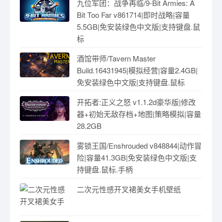
九位军团：战争再临/9-Bit Armies: A
Bit Too Far v861714|即时战略|容量
5.5GB|免安装绿色中文版|支持键盘.鼠
标
酒馆带师/Tavern Master
Build.16431945|模拟经营|容量2.4GB|
免安装绿色中文版|支持键盘.鼠标
开拓者:正义之怒 v1.1.2d豪华版|修改
器+初始无敌存档+地图|策略模拟|容量
28.2GB
雾锁王国/Enshrouded v848844|动作冒
险|容量41.3GB|免安装绿色中文版|支
持键盘.鼠标.手柄
二次元性感开叉裙美女手机壁纸