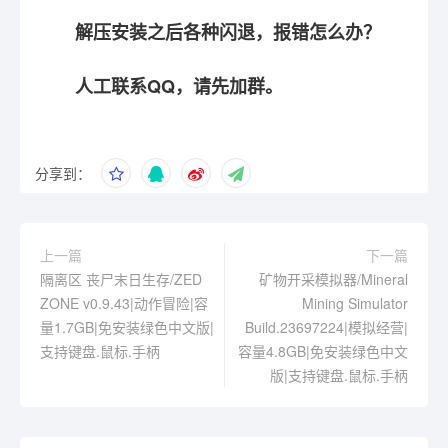
解压安装之后各种闪退，报错怎么办？
人工联系QQ，请先加群。
分享到：
上一篇
下一篇
隔离区 丧尸末日生存/ZED
矿物开采模拟器/Mineral
ZONE v0.9.43|动作冒险|容
Mining Simulator
量1.7GB|免安装绿色中文版|
Build.23697224|模拟经营|
支持键盘.鼠标.手柄
容量4.8GB|免安装绿色中文
版|支持键盘.鼠标.手柄