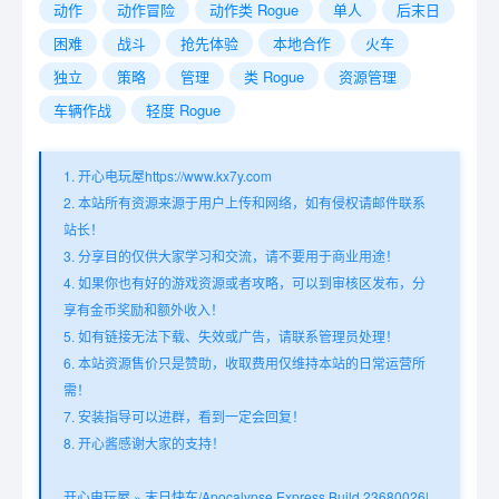
动作
动作冒险
动作类 Rogue
单人
后末日
困难
战斗
抢先体验
本地合作
火车
独立
策略
管理
类 Rogue
资源管理
车辆作战
轻度 Rogue
1. 开心电玩屋https://www.kx7y.com
2. 本站所有资源来源于用户上传和网络，如有侵权请邮件联系
站长！
3. 分享目的仅供大家学习和交流，请不要用于商业用途！
4. 如果你也有好的游戏资源或者攻略，可以到审核区发布，分
享有金币奖励和额外收入！
5. 如有链接无法下载、失效或广告，请联系管理员处理！
6. 本站资源售价只是赞助，收取费用仅维持本站的日常运营所
需！
7. 安装指导可以进群，看到一定会回复！
8. 开心酱感谢大家的支持！
开心电玩屋
»
末日快车/Apocalypse Express Build.23680026|