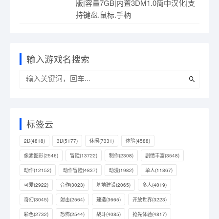
持键盘.鼠标
诺瓦-111 v758623|休闲益智|容量
308MB|免安装绿色中文版|支持键盘.
鼠标
卡车物流模拟器 v20220615|动作冒险|
容量2.7GB|免安装绿色中文版|支持键
盘.鼠标.手柄
流浪循环/Rogue Loops v1.3.4|动作冒
险|容量3.4G|免安装绿色中文版|支持
键盘.鼠标.手柄
告诉我为什么 谓何 Tell Me Why 中文
版|容量7GB|内置3DM1.0简中汉化|支
持键盘.鼠标.手柄