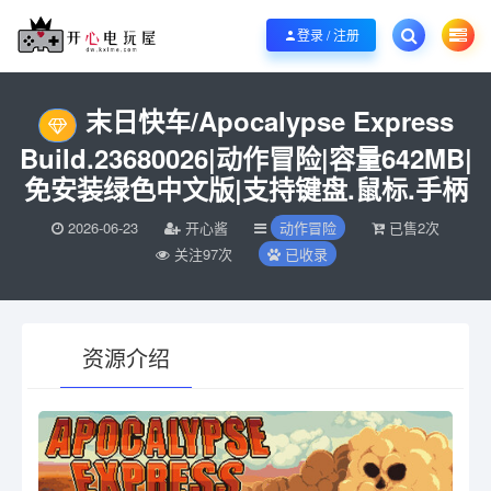
欢迎您光临开心电玩屋，本站专注分享精品整合游戏！销售只是起点！服务永无
登录 / 注册
当前位置：
开心电玩屋
电脑游戏
动作冒险
末日快车/Apocalypse Expr
>
>
>
末日快车/Apocalypse Express
Build.23680026|动作冒险|容量642MB|
免安装绿色中文版|支持键盘.鼠标.手柄
2026-06-23
开心酱
动作冒险
已售2次
关注97次
已收录
资源介绍
有疑问？请点击复制链接咨询！