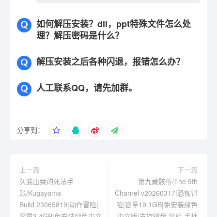
如何解压安装？dll，ppt特殊文件怎么处
理？解压密码是什么？
解压安装之后各种闪退，报错怎么办？
人工联系QQ，请先加群。
分享到：
上一篇
下一篇
久我山栞的死法手
第九藏骸所/The 9th
账/Kugayama
Charnel v20260317|恐怖冒
Build.23065819|动作冒险|
险|容量19.1GB|免安装绿色
容量3.4GB|免安装绿色中文
中文版|支持键盘.鼠标.手柄