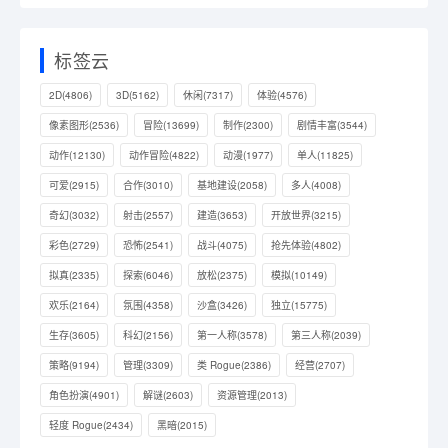
标签云
2D
(4806)
3D
(5162)
休闲
(7317)
体验
(4576)
像素图形
(2536)
冒险
(13699)
制作
(2300)
剧情丰富
(3544)
动作
(12130)
动作冒险
(4822)
动漫
(1977)
单人
(11825)
可爱
(2915)
合作
(3010)
基地建设
(2058)
多人
(4008)
奇幻
(3032)
射击
(2557)
建造
(3653)
开放世界
(3215)
彩色
(2729)
恐怖
(2541)
战斗
(4075)
抢先体验
(4802)
拟真
(2335)
探索
(6046)
放松
(2375)
模拟
(10149)
欢乐
(2164)
氛围
(4358)
沙盒
(3426)
独立
(15775)
生存
(3605)
科幻
(2156)
第一人称
(3578)
第三人称
(2039)
策略
(9194)
管理
(3309)
类 Rogue
(2386)
经营
(2707)
角色扮演
(4901)
解谜
(2603)
资源管理
(2013)
轻度 Rogue
(2434)
黑暗
(2015)