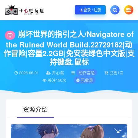
欢迎您光临开心电玩屋，本站专注分享精品整合游戏！销售只是起点！服务永无
登录 / 注册
当前位置：
开心电玩屋
电脑游戏
动作冒险
崩坏世界的指引之人/Navigatore 
>
>
>
崩坏世界的指引之人/Navigatore of
the Ruined World Build.22729182|动
作冒险|容量2.2GB|免安装绿色中文版|支
持键盘.鼠标
2026-06-01
开心酱
动作冒险
已售1次
关注150次
已收录
资源介绍
有疑问？请点击复制链接咨询！