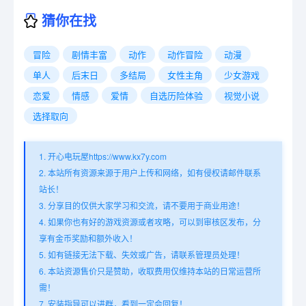
猜你在找
冒险
剧情丰富
动作
动作冒险
动漫
单人
后末日
多结局
女性主角
少女游戏
恋爱
情感
爱情
自选历险体验
视觉小说
选择取向
1. 开心电玩屋https://www.kx7y.com
2. 本站所有资源来源于用户上传和网络，如有侵权请邮件联系
站长！
3. 分享目的仅供大家学习和交流，请不要用于商业用途！
4. 如果你也有好的游戏资源或者攻略，可以到审核区发布，分
享有金币奖励和额外收入！
5. 如有链接无法下载、失效或广告，请联系管理员处理！
6. 本站资源售价只是赞助，收取费用仅维持本站的日常运营所
需！
7. 安装指导可以进群，看到一定会回复！