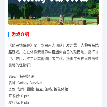
游戏介绍
《殖民地
生存
》是一款由两人团队开发的
第一人称
独特
策
略
游戏。在立体像素世界中
建造
你自己的殖民地。指挥守
卫、农民、矿工及其他殖民者工作。抵御每天夜里袭击殖
民地的怪物群！
Steam 特别好评
名称: Colony Survival
类型:
动作
,
冒险
,
独立
, 策略,
抢先体验
开发者: Pipliz
发行商: Pipliz