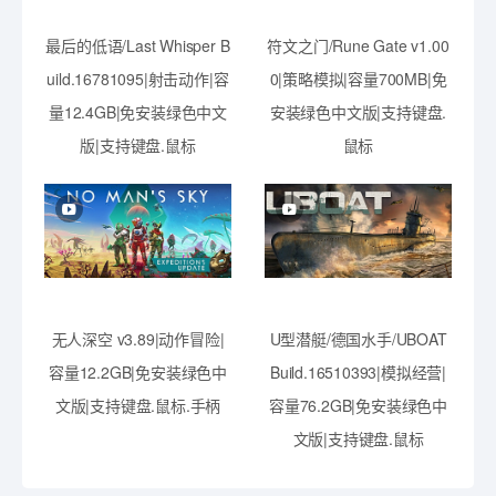
最后的低语/Last Whisper B
符文之门/Rune Gate v1.00
uild.16781095|射击动作|容
0|策略模拟|容量700MB|免
量12.4GB|免安装绿色中文
安装绿色中文版|支持键盘.
版|支持键盘.鼠标
鼠标
无人深空 v3.89|动作冒险|
U型潜艇/德国水手/UBOAT
容量12.2GB|免安装绿色中
Build.16510393|模拟经营|
文版|支持键盘.鼠标.手柄
容量76.2GB|免安装绿色中
文版|支持键盘.鼠标