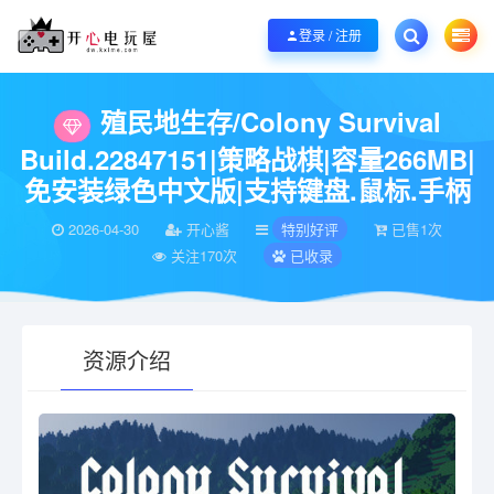
欢迎您光临开心电玩屋，本站专注分享精品整合游戏！销售只是起点！服务永无
登录 / 注册
当前位置：
开心电玩屋
特别好评
殖民地生存/Colony Survival Build
>
>
殖民地生存/Colony Survival
Build.22847151|策略战棋|容量266MB|
免安装绿色中文版|支持键盘.鼠标.手柄
2026-04-30
开心酱
特别好评
已售1次
关注170次
已收录
资源介绍
有疑问？请点击复制链接咨询！