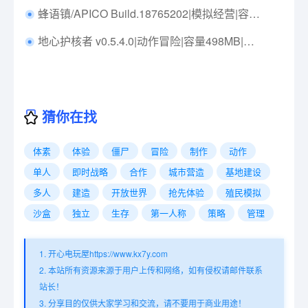
蜂语镇/APICO Build.18765202|模拟经营|容量380MB|免安装绿色中文版|支持键盘.鼠标
地心护核者 v0.5.4.0|动作冒险|容量498MB|免安装绿色中文版|支持键盘.鼠标.手柄
猜你在找
体素
体验
僵尸
冒险
制作
动作
单人
即时战略
合作
城市营造
基地建设
多人
建造
开放世界
抢先体验
殖民模拟
沙盒
独立
生存
第一人称
策略
管理
1. 开心电玩屋https://www.kx7y.com
2. 本站所有资源来源于用户上传和网络，如有侵权请邮件联系
站长！
3. 分享目的仅供大家学习和交流，请不要用于商业用途！