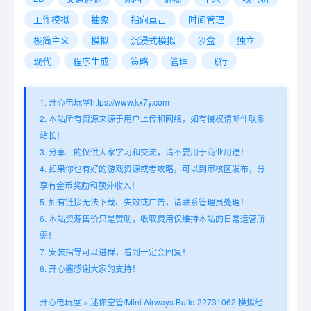
工作模拟
抽象
指向点击
时间管理
极简主义
模拟
沉浸式模拟
沙盒
独立
现代
程序生成
策略
管理
飞行
1. 开心电玩屋https://www.kx7y.com
2. 本站所有资源来源于用户上传和网络，如有侵权请邮件联系
站长！
3. 分享目的仅供大家学习和交流，请不要用于商业用途！
4. 如果你也有好的游戏资源或者攻略，可以到审核区发布，分
享有金币奖励和额外收入！
5. 如有链接无法下载、失效或广告，请联系管理员处理！
6. 本站资源售价只是赞助，收取费用仅维持本站的日常运营所
需！
7. 安装指导可以进群，看到一定会回复！
8. 开心酱感谢大家的支持！
开心电玩屋
»
迷你空管/Mini Airways Build.22731062|模拟经