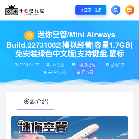
欢迎您光临开心电玩屋，本站专注分享精品整合游戏！销售只是起点！服务永无
登录 / 注册
当前位置：
开心电玩屋
电脑游戏
模拟经营
迷你空管/Mini Airways Bu
>
>
>
迷你空管/Mini Airways
Build.22731062|模拟经营|容量1.7GB|
免安装绿色中文版|支持键盘.鼠标
2026-04-27
开心酱
模拟经营
已售2次
关注186次
已收录
资源介绍
有疑问？请点击复制链接咨询！