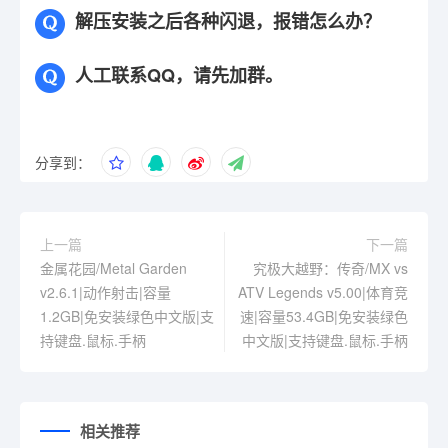
解压安装之后各种闪退，报错怎么办？
人工联系QQ，请先加群。
分享到：
上一篇
下一篇
金属花园/Metal Garden
究极大越野：传奇/MX vs
v2.6.1|动作射击|容量
ATV Legends v5.00|体育竞
1.2GB|免安装绿色中文版|支
速|容量53.4GB|免安装绿色
持键盘.鼠标.手柄
中文版|支持键盘.鼠标.手柄
相关推荐