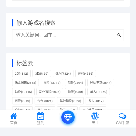
输入游戏名搜索
标签云
2D
(4812)
3D
(5169)
休闲
(7324)
体验
(4585)
像素图形
(2543)
冒险
(13713)
制作
(2304)
剧情丰富
(3544)
动作
(12145)
动作冒险
(4834)
动漫
(1980)
单人
(11850)
可爱
(2919)
合作
(3021)
基地建设
(2063)
多人
(4017)
奇幻
(3041)
射击
(2562)
建造
(3659)
开放世界
(3221)
彩色
(2731)
恐怖
(2542)
战斗
(4083)
抢先体验
(4815)
首页
签到
绅士
GM手游
拟真
(2339)
探索
(6051)
放松
(2379)
模拟
(10159)