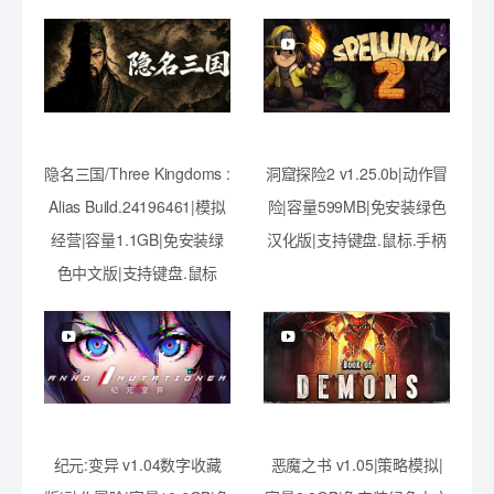
隐名三国/Three Kingdoms :
洞窟探险2 v1.25.0b|动作冒
Alias Build.24196461|模拟
险|容量599MB|免安装绿色
经营|容量1.1GB|免安装绿
汉化版|支持键盘.鼠标.手柄
色中文版|支持键盘.鼠标
纪元:变异 v1.04数字收藏
恶魔之书 v1.05|策略模拟|