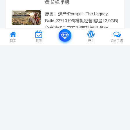
盘.鼠标.手柄
庞贝：遗产/Pompeii: The Legacy
Build.22710196|模拟经营|容量12.9GB|
免安装绿色中文版|支持键盘.鼠标
小画家/Mini Painter Build.19496110|休
首页
签到
绅士
GM手游
闲益智|容量634M|免安装绿色中文版|
支持键盘.鼠标.手柄
神椿市协奏中/KAMITSUBAKI CITY
ENSEMBLE v1.7.0|音乐节奏|容量
11.6GB|免安装绿色中文版|支持键盘.
鼠标.手柄
暗黑战甲/Ketz: Galactic Overlords
v0.2.6|角色扮演|容量2.4GB|免安装绿
色中文版|支持键盘.鼠标.手柄
重金属:地狱歌手 v20220616|射击动作|
容量3.4GB|免安装绿色中文版|支持键