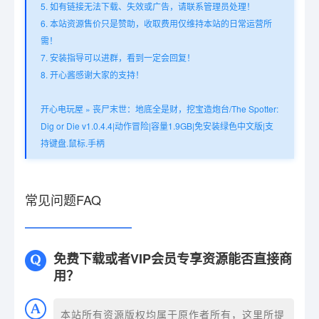
5. 如有链接无法下载、失效或广告，请联系管理员处理！
6. 本站资源售价只是赞助，收取费用仅维持本站的日常运营所
需！
7. 安装指导可以进群，看到一定会回复！
8. 开心酱感谢大家的支持！
开心电玩屋
»
丧尸末世：地底全是财，挖宝造炮台/The Spotter:
Dig or Die v1.0.4.4|动作冒险|容量1.9GB|免安装绿色中文版|支
持键盘.鼠标.手柄
常见问题FAQ
免费下载或者VIP会员专享资源能否直接商
用？
本站所有资源版权均属于原作者所有，这里所提