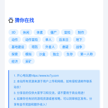
猜你在找
3D
休闲
体素
僵尸
冒险
制作
动作
动作冒险
单人
后末日
地下
基地建设
塔防
外星人
悬疑
战争
探索
模拟
沙盒
独立
生存
第一人称
经济
采矿
1. 开心电玩屋https://www.kx7y.com
2. 本站所有资源来源于用户上传和网络，如有侵权请邮件联系
站长！
3. 分享目的仅供大家学习和交流，请不要用于商业用途！
4. 如果你也有好的游戏资源或者攻略，可以到审核区发布，分
享有金币奖励和额外收入！