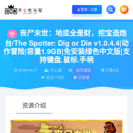
欢迎您光临开心电玩屋，本站专注分享精品整合游戏！销售只是起点！服务永无
登录 / 注册
当前位置：
开心电玩屋
电脑游戏
动作冒险
丧尸末世：地底全是财，挖宝造炮台/Th
>
>
>
丧尸末世：地底全是财，挖宝造炮
台/The Spotter: Dig or Die v1.0.4.4|动
作冒险|容量1.9GB|免安装绿色中文版|支
持键盘.鼠标.手柄
2026-04-27
开心酱
动作冒险
已售6次
关注174次
已收录
资源介绍
有疑问？请点击复制链接咨询！