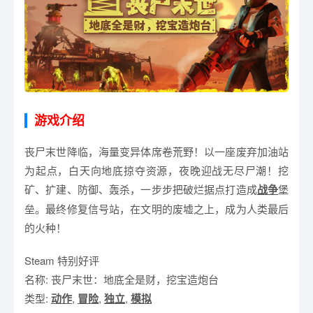
游戏介绍
丧尸末世降临，海量变异体席卷荒野！以一座废弃加油站
为起点，白天向地底掠夺资源，夜晚迎战无尽尸潮！挖
矿、扩建、防御、轰杀，一步步把破烂据点打造成
战争
堡
垒。最终修复信号站，在文明的废墟之上，成为人类最后
的火种！
Steam 特别好评
名称: 丧尸末世：地底全是财，挖宝造炮台
类型:
动作
,
冒险
,
独立
,
模拟