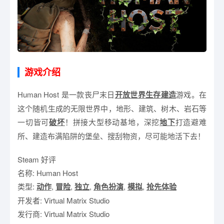
游戏介绍
Human Host 是一款丧尸末日
开放世界
生存
建造
游戏。在
这个随机生成的无限世界中，地形、建筑、树木、岩石等
一切皆可
破坏
！拼接大型移动基地，深挖
地下
打造避难
所、建造布满陷阱的堡垒、搜刮物资，尽可能地活下去！
Steam 好评
名称: Human Host
类型:
动作
,
冒险
,
独立
,
角色扮演
,
模拟
,
抢先体验
开发者: Virtual Matrix Studio
发行商: Virtual Matrix Studio