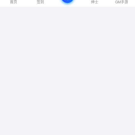
首页
签到
绅士
GM手游
标签云
2D
(4812)
3D
(5169)
休闲
(7323)
体验
(4585)
像素图形
(2542)
冒险
(13713)
制作
(2304)
剧情丰富
(3544)
动作
(12145)
动作冒险
(4834)
动漫
(1980)
单人
(11849)
可爱
(2919)
合作
(3021)
基地建设
(2063)
多人
(4017)
奇幻
(3040)
射击
(2562)
建造
(3659)
开放世界
(3221)
彩色
(2731)
恐怖
(2542)
战斗
(4083)
抢先体验
(4815)
拟真
(2339)
探索
(6051)
放松
(2379)
模拟
(10158)
欢乐
(2170)
氛围
(4362)
沙盒
(3432)
独立
(15797)
生存
(3611)
科幻
(2160)
第一人称
(3583)
第三人称
(2045)
策略
(9204)
管理
(3316)
类 Rogue
(2394)
经营
(2710)
角色扮演
(4912)
解谜
(2605)
资源管理
(2019)
轻度 Rogue
(2443)
黑暗
(2016)