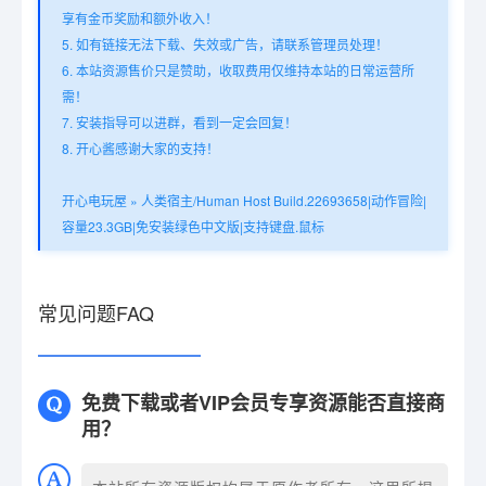
享有金币奖励和额外收入！
5. 如有链接无法下载、失效或广告，请联系管理员处理！
6. 本站资源售价只是赞助，收取费用仅维持本站的日常运营所
需！
7. 安装指导可以进群，看到一定会回复！
8. 开心酱感谢大家的支持！
开心电玩屋
»
人类宿主/Human Host Build.22693658|动作冒险|
容量23.3GB|免安装绿色中文版|支持键盘.鼠标
常见问题FAQ
免费下载或者VIP会员专享资源能否直接商
用？