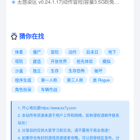
无感染区 v0.24.1.17|动作冒险|容量3.5GB|免安装绿色中文版|支持键盘.鼠标
猜你在找
体素
僵尸
冒险
动作
后末日
地下
塔防
建造
开放世界
抢先体验
模拟
沙盒
独立
生存
生存恐怖
破坏
程序生成
第一人称
第三人称
类 Rogue
角色扮演
车辆作战
1. 开心电玩屋https://www.kx7y.com
2. 本站所有资源来源于用户上传和网络，如有侵权请邮件联系
站长！
3. 分享目的仅供大家学习和交流，请不要用于商业用途！
4. 如果你也有好的游戏资源或者攻略，可以到审核区发布，分