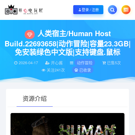
欢迎您光临开心电玩屋，本站专注分享精品整合游戏！销售只是起点！服务永无
登录 / 注册
当前位置：
开心电玩屋
电脑游戏
动作冒险
人类宿主/Human Host Bui
>
>
>
人类宿主/Human Host
Build.22693658|动作冒险|容量23.3GB|
免安装绿色中文版|支持键盘.鼠标
2026-04-17
开心酱
动作冒险
已售5次
关注241次
已收录
资源介绍
有疑问？请点击复制链接咨询！