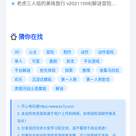
老虎三人组的美味旅行 v20211008|解谜冒险|容量292MB|免安装绿色中文版|支持键盘.鼠标
猜你在找
3D
公主
冒险
制作
动作
动作冒险
单人
可爱
喜剧
射击
平台游戏
平台解谜
抢先体验
探索
推理
收集马拉松
欢乐
沉浸式模拟
第一人称
第一人称射击
类银河战士恶魔城
解谜
1. 开心电玩屋https://www.kx7y.com
2. 本站所有资源来源于用户上传和网络，如有侵权请邮件联系
站长！
3. 分享目的仅供大家学习和交流，请不要用于商业用途！
4. 如果你也有好的游戏资源或者攻略，可以到审核区发布，分