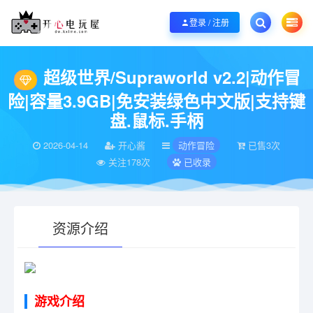
欢迎您光临开心电玩屋，本站专注分享精品整合游戏！销售只是起点！服务永无
登录 / 注册
当前位置：
开心电玩屋
电脑游戏
动作冒险
超级世界/Supraworld v2
>
>
>
超级世界/Supraworld v2.2|动作冒
险|容量3.9GB|免安装绿色中文版|支持键
盘.鼠标.手柄
2026-04-14
开心酱
动作冒险
已售3次
关注178次
已收录
资源介绍
有疑问？请点击复制链接咨询！
游戏介绍