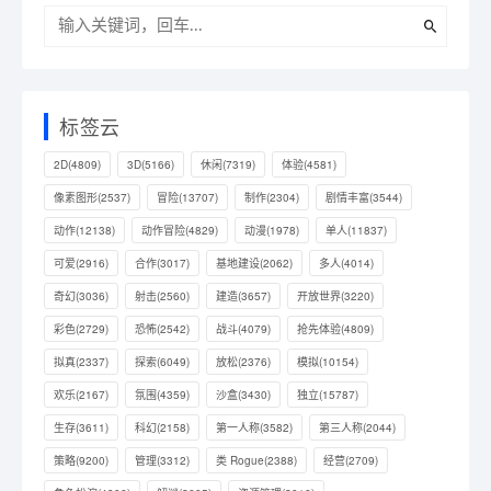
标签云
2D
(4809)
3D
(5166)
休闲
(7319)
体验
(4581)
像素图形
(2537)
冒险
(13707)
制作
(2304)
剧情丰富
(3544)
动作
(12138)
动作冒险
(4829)
动漫
(1978)
单人
(11837)
可爱
(2916)
合作
(3017)
基地建设
(2062)
多人
(4014)
奇幻
(3036)
射击
(2560)
建造
(3657)
开放世界
(3220)
彩色
(2729)
恐怖
(2542)
战斗
(4079)
抢先体验
(4809)
拟真
(2337)
探索
(6049)
放松
(2376)
模拟
(10154)
欢乐
(2167)
氛围
(4359)
沙盒
(3430)
独立
(15787)
生存
(3611)
科幻
(2158)
第一人称
(3582)
第三人称
(2044)
策略
(9200)
管理
(3312)
类 Rogue
(2388)
经营
(2709)