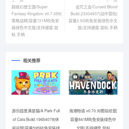
超级幻想王国/Super
诅咒之血/Cursed Blood
Fantasy Kingdom v0.7.059|
Build.23304937|动作冒险|
策略战棋|容量721MB|免安
容量2.5GB|免安装绿色中文
装绿色中文版|支持键盘.鼠
版|支持键盘.鼠标.手柄
标.手柄
相关推荐
游乐园里满是猫/A Park Full
海港物语 v0.70.9|模拟经营|
of Cats Build.19654078|休
容量841MB|免安装绿色中
闲益智|容量595M|免安装绿
文版|支持键盘.鼠标