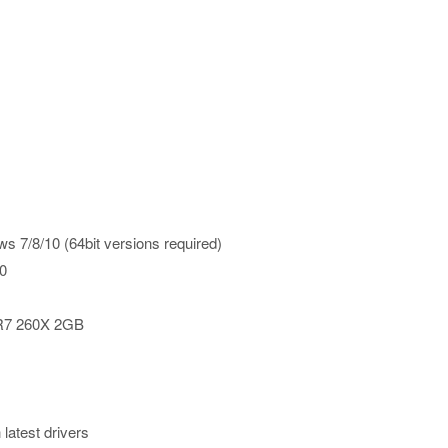
0 (64bit versions required)
0
R7 260X 2GB
latest drivers