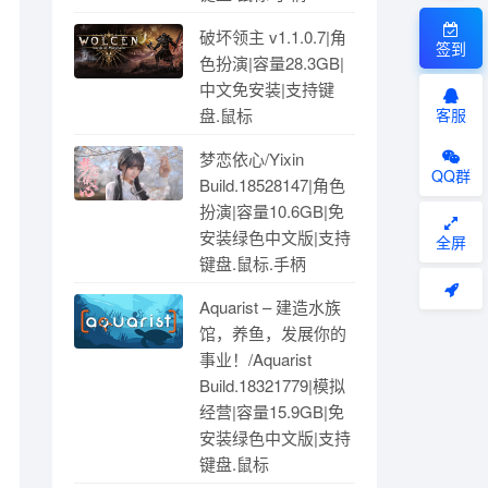
破坏领主 v1.1.0.7|角
签到
色扮演|容量28.3GB|
中文免安装|支持键
盘.鼠标
客服
梦恋依心/Yixin
QQ群
Build.18528147|角色
扮演|容量10.6GB|免
安装绿色中文版|支持
全屏
键盘.鼠标.手柄
Aquarist – 建造水族
馆，养鱼，发展你的
事业！/Aquarist
Build.18321779|模拟
经营|容量15.9GB|免
安装绿色中文版|支持
键盘.鼠标