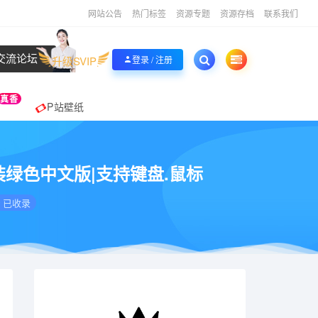
网站公告
热门标签
资源专题
资源存档
联系我们
交流论坛
升级SVIP
登录 / 注册
真香
P站壁纸
G|免安装绿色中文版|支持键盘.鼠标
已收录