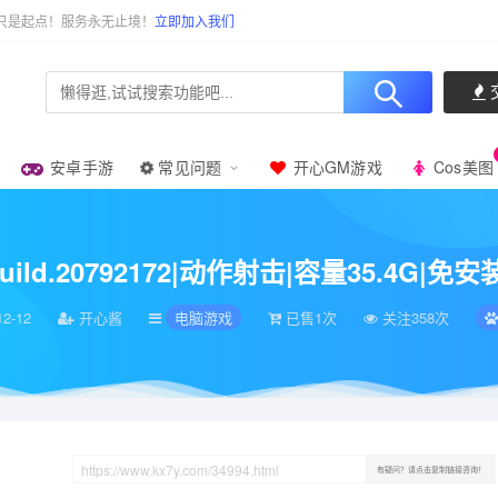
只是起点！服务永无止境！
立即加入我们
安卓手游
常见问题
开心GM游戏
Cos美图
72|动作射击|容量35.4G|免安装绿色中文版|支持键盘.鼠标
 Build.20792172|动作射击|容量35.4
12-12
开心酱
电脑游戏
已售1次
关注358次
有疑问？请点击复制链接咨询！