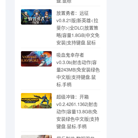
盘.鼠标
放置勇者：远征
v0.8.21版|新英雄<拉
斐尔>|全DLC|放置策
略|容量1.8GB|中文免
安装|支持键盘.鼠标
吸血鬼幸存者
v0.3.0b|射击动作|容
量243MB|免安装绿色
中文版|支持键盘.鼠
标.手柄
超级冲锋：开箱
v0.2.4261.1362|射击
动作|容量13.8GB|免
安装绿色中文版|支持
键盘.鼠标.手柄