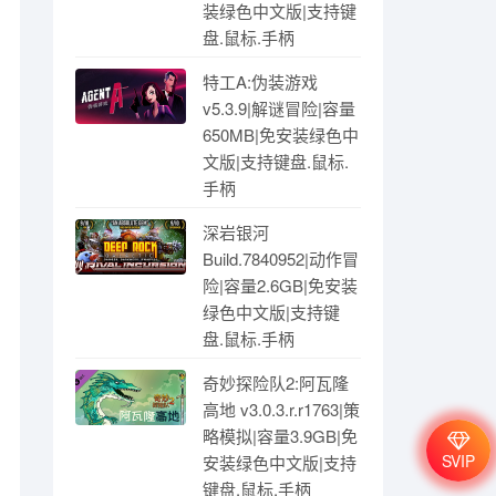
装绿色中文版|支持键
盘.鼠标.手柄
特工A:伪装游戏
v5.3.9|解谜冒险|容量
650MB|免安装绿色中
文版|支持键盘.鼠标.
手柄
深岩银河
Build.7840952|动作冒
险|容量2.6GB|免安装
绿色中文版|支持键
盘.鼠标.手柄
奇妙探险队2:阿瓦隆
高地 v3.0.3.r.r1763|策
略模拟|容量3.9GB|免
SVIP
安装绿色中文版|支持
键盘.鼠标.手柄