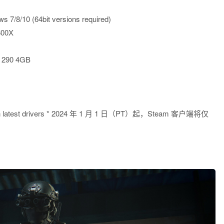
0 (64bit versions required)
600X
 290 4GB
 with latest drivers * 2024 年 1 月 1 日（PT）起，Steam 客户端将仅