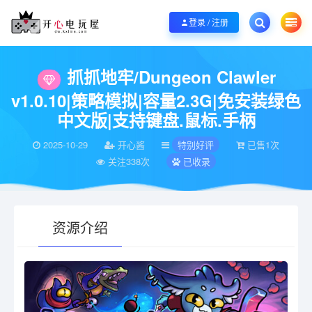
欢迎您光临开心电玩屋，本站专注分享精品整合游戏！销售只是起点！服务永无
登录 / 注册
当前位置：
开心电玩屋
特别好评
抓抓地牢/Dungeon Clawler v1.0.
>
>
抓抓地牢/Dungeon Clawler
v1.0.10|策略模拟|容量2.3G|免安装绿色
中文版|支持键盘.鼠标.手柄
2025-10-29
开心酱
特别好评
已售1次
关注338次
已收录
资源介绍
有疑问？请点击复制链接咨询！