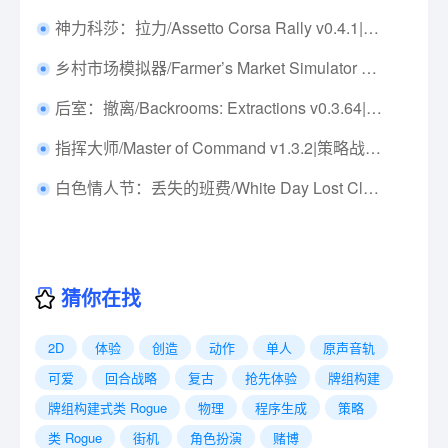
神力科莎：拉力/Assetto Corsa Rally v0.4.1|体育竞速|容量20.2GB|免安装绿色中文版|支持键盘.鼠标.手柄
乡村市场模拟器/Farmer’s Market Simulator Build.21106031|模拟经营|容量498MB|免安装绿色中文版|支持键盘.鼠标
后室：撤离/Backrooms: Extractions v0.3.64|恐怖冒险|容量8.4G|免安装绿色中文版|支持键盘.鼠标.手柄
指挥大师/Master of Command v1.3.2|策略战棋|容量6.8GB|免安装绿色中文版|支持键盘.鼠标
白色情人节：丢失的班费/White Day Lost Class Funds Build.18081339|角色扮演|容量883MB|免安装绿色中文版|支持键盘.鼠标
猜你在找
2D
体验
创造
动作
单人
原声音轨
可爱
回合战略
复古
抢先体验
牌组构建
牌组构建式类 Rogue
物理
程序生成
策略
类 Rogue
街机
角色扮演
赌博