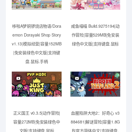
哆啦A梦铜锣烧店物语/Dora
咸鱼喵喵 Build.9275194|动
emon Dorayaki Shop Story
作冒险|容量529MB|免安装
v1.13|模拟经营|容量152MB
绿色中文版|支持键盘.鼠标
|免安装绿色中文版|支持键
盘.鼠标.手柄
正义国王 v0.3.5|动作冒险|
血腥陷阱大地2：好奇心 v3
容量272MB|免安装绿色中
884681|解谜冒险|容量1.8G
文版|支持键盘.鼠标
B|官方简体中文|支持键盘.