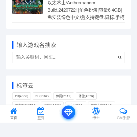
以太术士/Aethermancer
Build.24207221|角色扮演|容量6.4GB|
免安装绿色中文版|支持键盘.鼠标.手柄
输入游戏名搜索
标签云
2D
(4806)
3D
(5162)
休闲
(7317)
体验
(4576)
像素图形
(2536)
冒险
(13699)
制作
(2300)
剧情丰富
(3544)
动作
(12130)
动作冒险
(4822)
动漫
(1977)
单人
(11825)
首页
签到
绅士
GM手游
可爱
(2915)
合作
(3010)
基地建设
(2058)
多人
(4008)
奇幻
(3032)
射击
(2557)
建造
(3653)
开放世界
(3215)