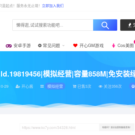
只是起点！服务永无止境！
立即加入我们
安卓手游
常见问题
开心GM游戏
Cos美图
ld.19819456|模拟经营|容量858M|免安装绿色中文版|支持键盘.鼠标.手柄
Build.19819456|模拟经营|容量858M|
10-29
开心酱
模拟经营
已售3次
关注356次
有疑问？请点击复制链接咨询！