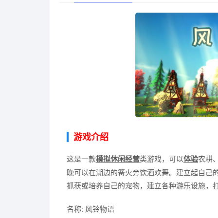
游戏介绍
这是一款
模拟
休闲
经营
类游戏，可以
体验
农耕
晚可以在湖边的篝火旁饮酒欢舞。建立起自己
抓获或培养自己的宠物，建立各种游乐设施，
名称: 风铃物语