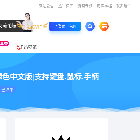
网站公告
热门标签
资源专题
资源存档
联系我们
交流论坛
升级SVIP
登录 / 注册
真香
P站壁纸
免安装绿色中文版|支持键盘.鼠标.手柄
已收录