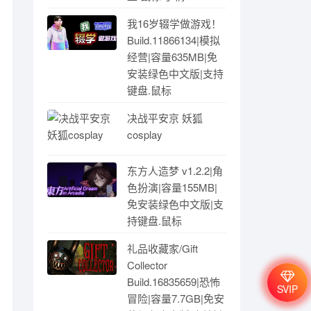
我16岁辍学做游戏！
Build.11866134|模拟
经营|容量635MB|免
安装绿色中文版|支持
键盘.鼠标
决战平安京 妖狐
cosplay
东方人造梦 v1.2.2|角
色扮演|容量155MB|
免安装绿色中文版|支
持键盘.鼠标
礼品收藏家/Gift
Collector
Build.16835659|恐怖
SVIP
冒险|容量7.7GB|免安