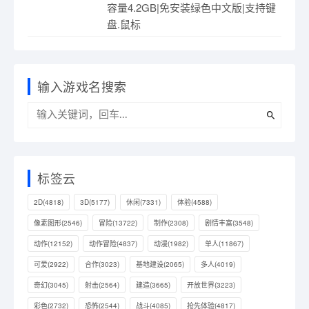
容量4.2GB|免安装绿色中文版|支持键
盘.鼠标
输入游戏名搜索
标签云
2D
(4818)
3D
(5177)
休闲
(7331)
体验
(4588)
像素图形
(2546)
冒险
(13722)
制作
(2308)
剧情丰富
(3548)
动作
(12152)
动作冒险
(4837)
动漫
(1982)
单人
(11867)
可爱
(2922)
合作
(3023)
基地建设
(2065)
多人
(4019)
奇幻
(3045)
射击
(2564)
建造
(3665)
开放世界
(3223)
彩色
(2732)
恐怖
(2544)
战斗
(4085)
抢先体验
(4817)