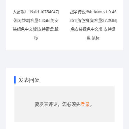
大富翁11 Build.10754047|
战争传说/Wartales v1.0.46
休闲益智|容量4.3GB|免安
851|角色扮演|容量37.2GB|
装绿色中文版|支持键盘.鼠
免安装绿色中文版|支持键
标
盘.鼠标
发表回复
要发表评论，您必须先
登录
。