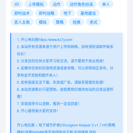
3D
上帝模拟
动作
动作角色扮演
单人
即时战术
即时战略
地下
基地建设
恶人主角
模拟
策略
经典
老式
1. 开心电玩屋https://www.kx7y.com
2. 本站所有资源来源于用户上传和网络，如有侵权请邮件联系
站长！
3. 分享目的仅供大家学习和交流，请不要用于商业用途！
4. 如果你也有好的游戏资源或者攻略，可以到审核区发布，分
享有金币奖励和额外收入！
5. 如有链接无法下载、失效或广告，请联系管理员处理！
6. 本站资源售价只是赞助，收取费用仅维持本站的日常运营所
需！
7. 安装指导可以进群，看到一定会回复！
8. 开心酱感谢大家的支持！
开心电玩屋
»
地下城守护者2/Dungeon Keeper 2 v1.7.HF|策略
模拟|容量560MB|免安装绿色中文版|支持键盘.鼠标