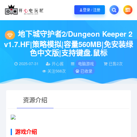
欢迎您光临开心电玩屋，本站专注分享精品整合游戏！销售只是起点！服务永无
登录 / 注册
当前位置：
开心电玩屋
电脑游戏
地下城守护者2/Dungeon Keeper 2 v
>
>
地下城守护者2/Dungeon Keeper 2
v1.7.HF|策略模拟|容量560MB|免安装绿
色中文版|支持键盘.鼠标
2025-07-31
开心酱
电脑游戏
已售2次
关注568次
已收录
资源介绍
有疑问？请点击复制链接咨询！
游戏介绍