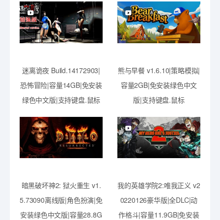
迷离诡夜 Build.14172903|
熊与早餐 v1.6.10|策略模拟|
恐怖冒险|容量14GB|免安装
容量2GB|免安装绿色中文
绿色中文版|支持键盘.鼠标
版|支持键盘.鼠标
暗黑破坏神2: 狱火重生 v1.
我的英雄学院2:唯我正义 v2
5.73090离线版|角色扮演|免
0220126豪华版|全DLC|动
安装绿色中文版|容量28.8G
作格斗|容量11.9GB|免安装