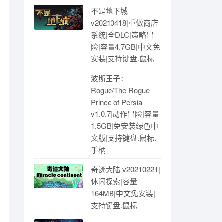
不是地下城
v20210418|重做商店
系统|全DLC|策略冒
险|容量4.7GB|中文免
安装|支持键盘.鼠标
波斯王子：
Rogue/The Rogue
Prince of Persia
v1.0.7|动作冒险|容量
1.5GB|免安装绿色中
文版|支持键盘.鼠标.
手柄
奇迹大陆 v20210221|
休闲探索|容量
164MB|中文免安装|
支持键盘.鼠标