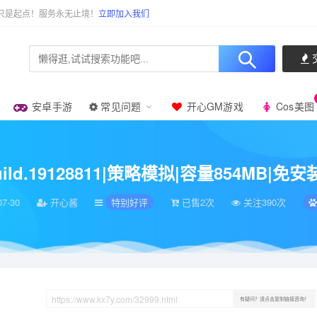
只是起点！服务永无止境！
立即加入我们
安卓手游
常见问题
开心GM游戏
Cos美图
811|策略模拟|容量854MB|免安装绿色中文版|支持键盘.鼠标
ne Build.19128811|策略模拟|容量854
07-30
开心酱
特别好评
已售2次
关注390次
有疑问？请点击复制链接咨询！