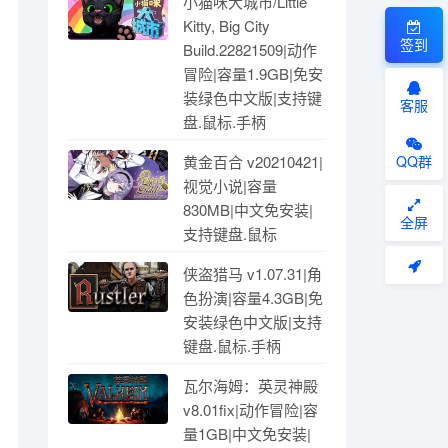
小猫咪大城市/Little
Kitty, Big City
签到
Build.22821509|动作
冒险|容量1.9GB|免安
装绿色中文版|支持键
客服
盘.鼠标.手柄
黄金百合 v20210421|
QQ群
视觉小说|容量
830MB|中文免安装|
全屏
支持键盘.鼠标
侠盗猎马 v1.07.31|角
色扮演|容量4.3GB|免
安装绿色中文版|支持
键盘.鼠标.手柄
瓦尔海姆：英灵神殿
v8.01fix|动作冒险|容
量1GB|中文免安装|