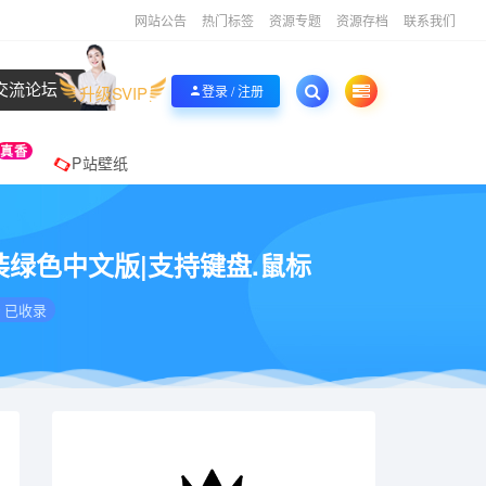
网站公告
热门标签
资源专题
资源存档
联系我们
交流论坛
升级SVIP
登录 / 注册
真香
P站壁纸
MB|免安装绿色中文版|支持键盘.鼠标
已收录