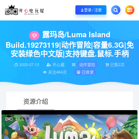
欢迎您光临开心电玩屋，本站专注分享精品整合游戏！销售只是起点！服务永无
登录 / 注册
当前位置：
开心电玩屋
电脑游戏
动作冒险
露玛岛/Luma Island Buil
>
>
>
露玛岛/Luma Island
Build.19273119|动作冒险|容量6.3G|免
安装绿色中文版|支持键盘.鼠标.手柄
2025-07-13
开心酱
动作冒险
已售2次
关注464次
已收录
资源介绍
有疑问？请点击复制链接咨询！