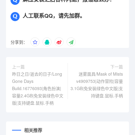
人工联系QQ，请先加群。
分享到：
上一篇
下一篇
昨日之日/逝去的日子/Long
迷雾面具/Mask of Mists
Gone Days
v4909753|动作冒险|容量
Build.16776093|角色扮演|
3.1GB|免安装绿色中文版|支
容量2.4GB|免安装绿色中文
持键盘.鼠标.手柄
版|支持键盘.鼠标.手柄
相关推荐