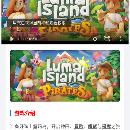
您已获得当前视频观看权限
0:00
/
01:16
游戏介绍
准备好踏上露玛岛，开启种田、
冒险
、
解谜
与
探索
之旅