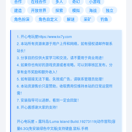
合作
在线合作
多人
奇幻
小游戏
建造
开放世界
探索
模拟
海战
独立
角色扮演
角色自定义
解谜
采矿
钓鱼
1. 开心电玩屋https://www.kx7y.com
2. 本站所有资源来源于用户上传和网络，如有侵权请邮件联系
站长！
3. 分享目的仅供大家学习和交流，请不要用于商业用途！
4. 如果你也有好的游戏资源或者攻略，可以到审核区发布，分
享有金币奖励和额外收入！
5. 如有链接无法下载、失效或广告，请联系管理员处理！
6. 本站资源售价只是赞助，收取费用仅维持本站的日常运营所
需！
7. 安装指导可以进群，看到一定会回复！
8. 开心酱感谢大家的支持！
开心电玩屋
»
露玛岛/Luma Island Build.19273119|动作冒险|容
量6.3G|免安装绿色中文版|支持键盘.鼠标.手柄