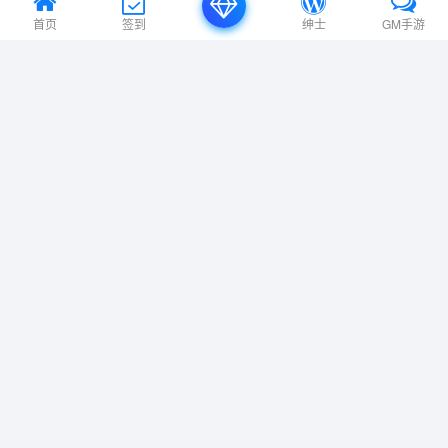
生存主义：隐形异变/Survivalist: Invisible Strain
Build.23162529|动作冒险|容量2.7GB|免安装绿色中文版|
首页
签到
绅士
GM手游
支持键盘.鼠标.手柄
魔王将至/He is Coming Build.24187534|策略战棋|容量
412B|免安装绿色中文版|支持键盘.鼠标.手柄
随机推荐
史莱姆粉碎者/Slime Squisher
Build.18110896|动作冒险|容量410MB|
免安装绿色中文版|支持键盘.鼠标
地下矿工 v1.2.0.186|动作冒险|容量
662MB|免安装绿色中文版|支持键盘.
鼠标
极乐迪斯科导演剪辑版/Disco Elysium
– The Final Cut Build.14859619|角色扮