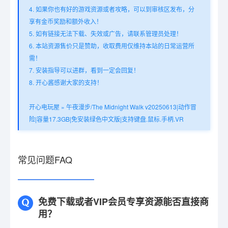
4. 如果你也有好的游戏资源或者攻略，可以到审核区发布，分
享有金币奖励和额外收入！
5. 如有链接无法下载、失效或广告，请联系管理员处理！
6. 本站资源售价只是赞助，收取费用仅维持本站的日常运营所
需！
7. 安装指导可以进群，看到一定会回复！
8. 开心酱感谢大家的支持！
开心电玩屋
»
午夜漫步/The Midnight Walk v20250613|动作冒
险|容量17.3GB|免安装绿色中文版|支持键盘.鼠标.手柄.VR
常见问题FAQ
免费下载或者VIP会员专享资源能否直接商
用？