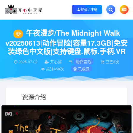
欢迎您光临开心电玩屋，本站专注分享精品整合游戏！销售只是起点！服务永无
登录 / 注册
当前位置：
开心电玩屋
电脑游戏
动作冒险
午夜漫步/The Midnight Wa
>
>
>
午夜漫步/The Midnight Walk
v20250613|动作冒险|容量17.3GB|免安
装绿色中文版|支持键盘.鼠标.手柄.VR
2025-07-02
开心酱
动作冒险
已售3次
关注450次
已收录
资源介绍
有疑问？请点击复制链接咨询！