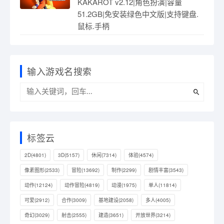
KAKAROT v2.12|角色扮演|容量
51.2GB|免安装绿色中文版|支持键盘.
鼠标.手柄
输入游戏名搜索
标签云
2D
(4801)
3D
(5157)
休闲
(7314)
体验
(4574)
像素图形
(2533)
冒险
(13692)
制作
(2299)
剧情丰富
(3543)
动作
(12124)
动作冒险
(4819)
动漫
(1975)
单人
(11814)
可爱
(2912)
合作
(3009)
基地建设
(2058)
多人
(4005)
奇幻
(3029)
射击
(2555)
建造
(3651)
开放世界
(3214)