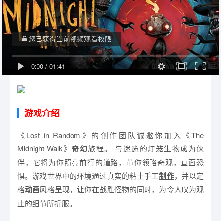
您已获得当前视频观看权限
0:00
/
01:41
游戏介绍
《Lost in Random》的创作团队诚邀你加入《The
Midnight Walk》
奇幻
旅程。 与迷途的灯笼生物成为伙
伴，它将为你照亮前行的道路，带你领略奇观，直面恐
惧。游戏世界中的环境通过真实的粘土手工
制作
，并以定
格
动画
风格呈现，让你在战胜怪物的同时，为令人叹为观
止的细节所折服。