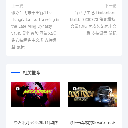
上一篇
下一篇
饿殍：明末千里行/The
海狸浮生记/Timberborn
Hungry Lamb: Traveling in
Build.19230973|策略模拟|
the Late Ming Dynasty
容量1.9G|免安装绿色中文
v1.43|动作冒险|容量5.2G|
版|支持键盘.鼠标
免安装绿色中文版|支持键
盘.鼠标
相关推荐
陨落计划 v0.9.29.11|动作
欧洲卡车模拟2/Euro Truck