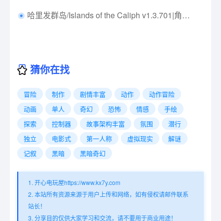
哈里发群岛/Islands of the Caliph v1.3.701|角色扮演|容量147MB|免安装绿色中文版|支持键盘.鼠标
猜你在找
冒险
制作
剧情丰富
动作
动作冒险
动画
单人
奇幻
恐怖
情感
手绘
探索
控制器
故事架构丰富
氛围
潜行
独立
电影式
第一人称
虚拟现实
解谜
记叙
黑暗
黑暗奇幻
1. 开心电玩屋https://www.kx7y.com
2. 本站所有资源来源于用户上传和网络，如有侵权请邮件联系
站长！
3. 分享目的仅供大家学习和交流，请不要用于商业用途！