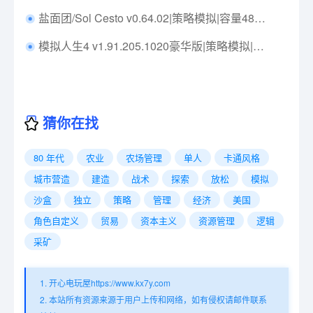
盐面团/Sol Cesto v0.64.02|策略模拟|容量480MB|免安装绿色中文版|支持键盘.鼠标
模拟人生4 v1.91.205.1020豪华版|策略模拟|容量53.8GB|免安装绿色中文版|支持键盘.鼠标
猜你在找
80 年代
农业
农场管理
单人
卡通风格
城市营造
建造
战术
探索
放松
模拟
沙盒
独立
策略
管理
经济
美国
角色自定义
贸易
资本主义
资源管理
逻辑
采矿
1. 开心电玩屋https://www.kx7y.com
2. 本站所有资源来源于用户上传和网络，如有侵权请邮件联系