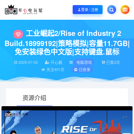
欢迎您光临开心电玩屋，本站专注分享精品整合游戏！销售只是起点！服务永无
登录 / 注册
当前位置：
开心电玩屋
电脑游戏
工业崛起2/Rise of Industry 2 Buil
>
>
工业崛起2/Rise of Industry 2
Build.18999192|策略模拟|容量11.7GB|
免安装绿色中文版|支持键盘.鼠标
2025-07-02
开心酱
电脑游戏
已售2次
关注401次
已收录
资源介绍
有疑问？请点击复制链接咨询！