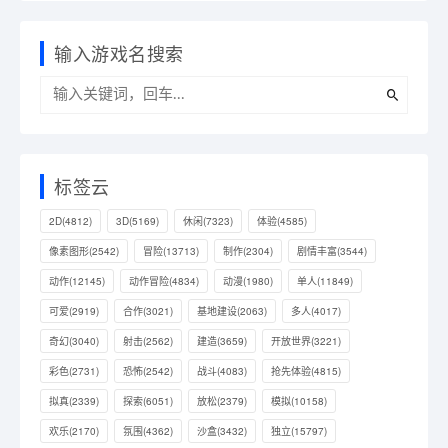
输入游戏名搜索
标签云
2D
(4812)
3D
(5169)
休闲
(7323)
体验
(4585)
像素图形
(2542)
冒险
(13713)
制作
(2304)
剧情丰富
(3544)
动作
(12145)
动作冒险
(4834)
动漫
(1980)
单人
(11849)
可爱
(2919)
合作
(3021)
基地建设
(2063)
多人
(4017)
奇幻
(3040)
射击
(2562)
建造
(3659)
开放世界
(3221)
彩色
(2731)
恐怖
(2542)
战斗
(4083)
抢先体验
(4815)
拟真
(2339)
探索
(6051)
放松
(2379)
模拟
(10158)
欢乐
(2170)
氛围
(4362)
沙盒
(3432)
独立
(15797)