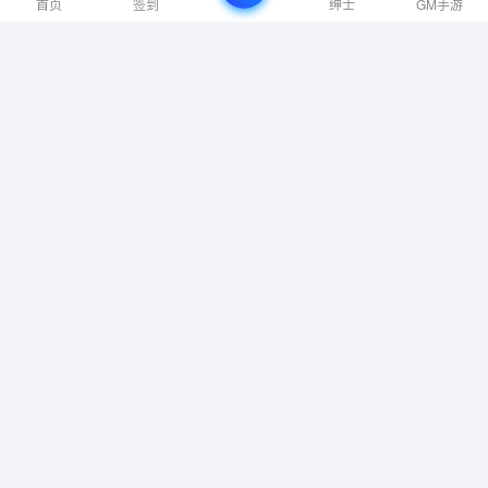
首页
签到
绅士
GM手游
49.8GB|免安装绿色中文版|支持键盘.
鼠标.手柄
热销电商模拟器/Top Sellers –
Ecommerce Simulator v0.5.0.0b|模拟
经营|容量2.8GB|免安装绿色中文版|支
持键盘.鼠标
愿景之城/Terra Scape v1.2.1.16|策略
模拟|容量1.7GB|免安装绿色中文版|支
持键盘.鼠标.手柄
性感cosplay美女撩人写真图片
终极钓鱼模拟器2 v0.8.22ea|模拟经营|
容量20.6GB|免安装绿色中文版|支持键
盘.鼠标.手柄