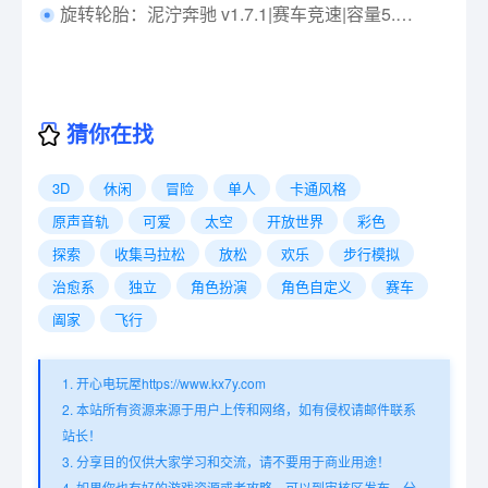
旋转轮胎：泥泞奔驰 v1.7.1|赛车竞速|容量5.5GB|免安装绿色中文版|支持键盘.鼠标
猜你在找
3D
休闲
冒险
单人
卡通风格
原声音轨
可爱
太空
开放世界
彩色
探索
收集马拉松
放松
欢乐
步行模拟
治愈系
独立
角色扮演
角色自定义
赛车
阖家
飞行
1. 开心电玩屋https://www.kx7y.com
2. 本站所有资源来源于用户上传和网络，如有侵权请邮件联系
站长！
3. 分享目的仅供大家学习和交流，请不要用于商业用途！
4. 如果你也有好的游戏资源或者攻略，可以到审核区发布，分