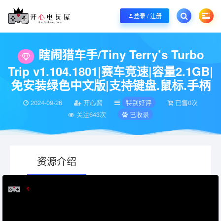
欢迎您光临开心电玩屋，本站专注分享精品整合游戏！销售只是起点！服务永无
登录 / 注册
当前位置：
开心电玩屋
特别好评
瞎闹猎车手/Tiny Terry’s Turbo Tri
>
>
瞎闹猎车手/Tiny Terry’s Turbo
Trip v1.104.1801|赛车竞速|容量2.1GB|
免安装绿色中文版|支持键盘.鼠标.手柄
2024-09-26
开心酱
特别好评
已售0次
关注643次
已收录
资源介绍
有疑问？请点击复制链接咨询！