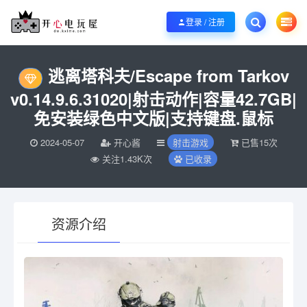
欢迎您光临开心电玩屋，本站专注分享精品整合游戏！销售只是起点！服务永无
登录 / 注册
当前位置：
开心电玩屋
电脑游戏
射击游戏
逃离塔科夫/Escape from Ta
>
>
>
逃离塔科夫/Escape from Tarkov
v0.14.9.6.31020|射击动作|容量42.7GB|
免安装绿色中文版|支持键盘.鼠标
2024-05-07
开心酱
射击游戏
已售15次
关注1.43K次
已收录
资源介绍
有疑问？请点击复制链接咨询！