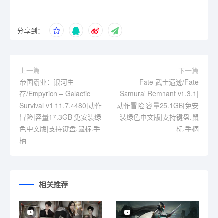
分享到：
上一篇
下一篇
帝国霸业：银河生
Fate 武士遗迹/Fate
存/Empyrion – Galactic
Samurai Remnant v1.3.1|
Survival v1.11.7.4480|动作
动作冒险|容量25.1GB|免安
冒险|容量17.3GB|免安装绿
装绿色中文版|支持键盘.鼠
色中文版|支持键盘.鼠标.手
标.手柄
柄
相关推荐