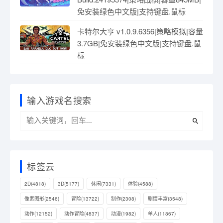
免安装绿色中文版|支持键盘.鼠标
卡特尔大亨 v1.0.9.6356|策略模拟|容量
3.7GB|免安装绿色中文版|支持键盘.鼠
标
输入游戏名搜索
标签云
2D
(4818)
3D
(5177)
休闲
(7331)
体验
(4588)
像素图形
(2546)
冒险
(13722)
制作
(2308)
剧情丰富
(3548)
动作
(12152)
动作冒险
(4837)
动漫
(1982)
单人
(11867)