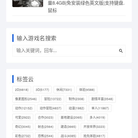
量8.4GB|免安装绿色英文版|支持键盘.
鼠标
输入游戏名搜索
标签云
2D
(4818)
3D
(5177)
休闲
(7331)
体验
(4588)
像素图形
(2546)
冒险
(13722)
制作
(2308)
剧情丰富
(3548)
动作
(12152)
动作冒险
(4837)
动漫
(1982)
单人
(11867)
可爱
(2922)
合作
(3023)
基地建设
(2065)
多人
(4019)
奇幻
(3045)
射击
(2564)
建造
(3665)
开放世界
(3223)
彩色
(2732)
恐怖
(2544)
战斗
(4085)
抢先体验
(4817)