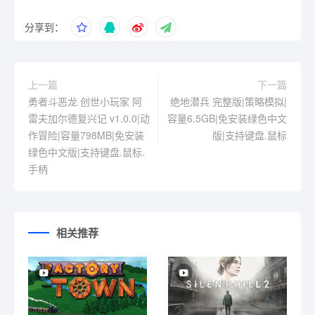
分享到：
上一篇
下一篇
勇者斗恶龙 创世小玩家 阿
绝地潜兵 完整版|策略模拟|
雷夫加尔德复兴记 v1.0.0|动
容量6.5GB|免安装绿色中文
作冒险|容量798MB|免安装
版|支持键盘.鼠标
绿色中文版|支持键盘.鼠标.
手柄
相关推荐