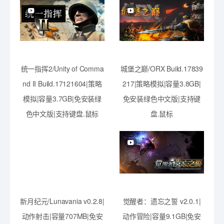
统一指挥2/Unity of Comma
城堡之巅/ORX Build.17839
nd II Build.17121604|策略
217|策略模拟|容量3.8GB|
模拟|容量3.7GB|免安装绿
免安装绿色中文版|支持键
色中文版|支持键盘.鼠标
盘.鼠标
新月纪元/Lunavania v0.2.8|
觉醒者：遗忘之誓 v2.0.1|
动作射击|容量707MB|免安
动作冒险|容量9.1GB|免安