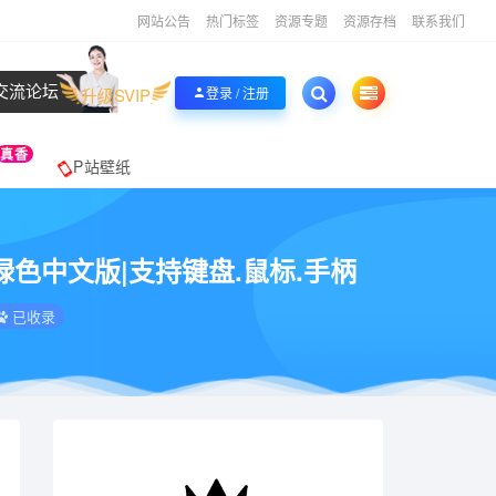
网站公告
热门标签
资源专题
资源存档
联系我们
交流论坛
升级SVIP
登录 / 注册
真香
P站壁纸
免安装绿色中文版|支持键盘.鼠标.手柄
已收录