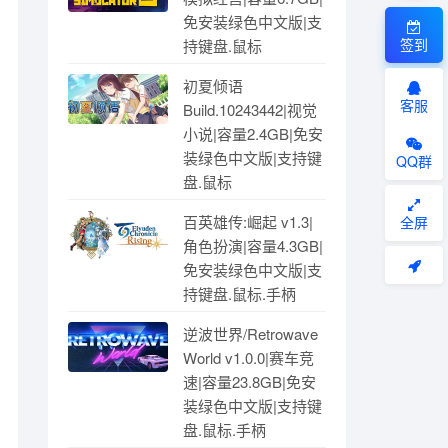
免安装绿色中文版|支
签到
持键盘.鼠标
初夏倾语
客服
Build.10243442|视觉
小说|容量2.4GB|免安
装绿色中文版|支持键
QQ群
盘.鼠标
百英雄传:崛起 v1.3|
全屏
角色扮演|容量4.3GB|
免安装绿色中文版|支
持键盘.鼠标.手柄
逆波世界/Retrowave
World v1.0.0|赛车竞
速|容量23.8GB|免安
装绿色中文版|支持键
盘.鼠标.手柄