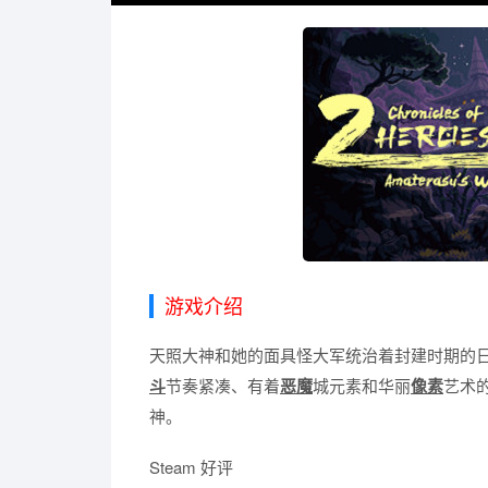
游戏介绍
天照大神和她的面具怪大军统治着封建时期的
斗
节奏紧凑、有着
恶魔
城元素和华丽
像素
艺术的
神。
Steam 好评