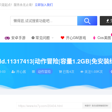
只是起点！服务永无止境！
立即加入我们
安卓手游
常见问题
开心GM游戏
Cos美图
11317413|动作冒险|容量1.2GB|免安装绿色中文版|支持键盘.鼠标.手柄
ld.11317413|动作冒险|容量1.2GB|
6-03
开心酱
动作冒险
已售4次
关注1.03K次
有疑问？请点击复制链接咨询！