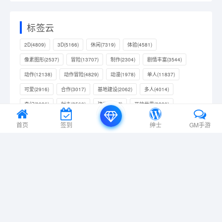
标签云
2D
(4809)
3D
(5166)
休闲
(7319)
体验
(4581)
像素图形
(2537)
冒险
(13707)
制作
(2304)
剧情丰富
(3544)
动作
(12138)
动作冒险
(4829)
动漫
(1978)
单人
(11837)
可爱
(2916)
合作
(3017)
基地建设
(2062)
多人
(4014)
奇幻
(3036)
射击
(2560)
建造
(3657)
开放世界
(3220)
彩色
(2729)
恐怖
(2542)
战斗
(4079)
抢先体验
(4809)
首页
签到
绅士
GM手游
拟真
(2337)
探索
(6049)
放松
(2376)
模拟
(10154)
欢乐
(2167)
氛围
(4359)
沙盒
(3430)
独立
(15787)
生存
(3611)
科幻
(2158)
第一人称
(3582)
第三人称
(2044)
策略
(9200)
管理
(3312)
类 Rogue
(2388)
经营
(2709)
角色扮演
(4906)
解谜
(2605)
资源管理
(2016)
轻度 Rogue
(2437)
黑暗
(2015)