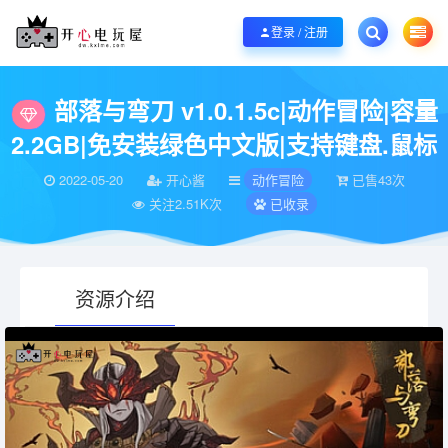
欢迎您光临开心电玩屋，本站专注分享精品整合游戏！销售只是起点！服务永无
登录 / 注册
当前位置：
开心电玩屋
电脑游戏
动作冒险
部落与弯刀 v1.0.1.5c|动作
>
>
>
部落与弯刀 v1.0.1.5c|动作冒险|容量
2.2GB|免安装绿色中文版|支持键盘.鼠标
2022-05-20
开心酱
动作冒险
已售43次
关注2.51K次
已收录
资源介绍
有疑问？请点击复制链接咨询！