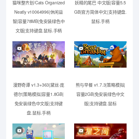
猫咪整齐划/Cats Organized
妖精的尾巴 中文版|容量5.5
Neatly v10064996|休闲益
GB|官方简体中文|支持键盘.
智|容量78MB|免安装绿色中
鼠标.手柄
文版|支持键盘.鼠标.手柄
漫野奇谭 v1.3+363|黛丝·庞
熊与早餐 v1.7.3|策略模拟|
德尔|策略模拟|容量1.8GB|
容量2GB|免安装绿色中文
免安装绿色中文版|支持键
版|支持键盘.鼠标
盘.鼠标.手柄