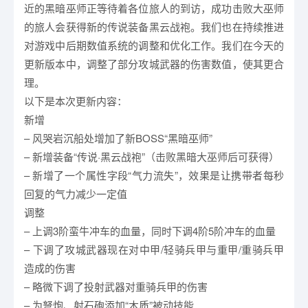
近的黑暗巫师正等待着各位旅人的到访，成功击败大巫师
的旅人会获得新的传说装备黑云战袍。我们也在持续推进
对游戏中后期数值系统的调整和优化工作。我们在今天的
更新版本中，调整了部分攻城武器的伤害数值，使其更合
理。
以下是本次更新内容：
新增
– 风哭岩沉船处增加了新BOSS“黑暗巫师”
– 新增装备“传说·黑云战袍”（击败黑暗大巫师后可获得）
– 新增了一个属性字段“气力流失”，效果是让携带者每秒
回复的气力减少一定值
调整
– 上调3阶蛮牛冲车的血量，同时下调4阶5阶冲车的血量
– 下调了攻城武器现在对中甲/轻骑兵甲与重甲/重骑兵甲
造成的伤害
– 略微下调了投射武器对重骑兵甲的伤害
– 为弩炮、射石砲添加“木质”被动技能