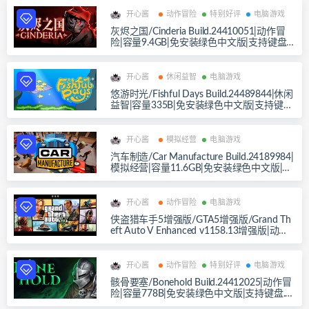
开心酱
动作冒险
特别好评
电脑游戏
灰烬之国/Cinderia Build.24410051|动作冒
险|容量9.4GB|免安装绿色中文版|支持键盘.
鼠标.手柄
开心酱
休闲益智
电脑游戏
悠游时光/Fishful Days Build.24489844|休闲
益智|容量335B|免安装绿色中文版|支持键盘.
鼠标
开心酱
模拟经营
电脑游戏
汽车制造/Car Manufacture Build.24189984|
模拟经营|容量11.6GB|免安装绿色中文版|支
持键盘.鼠标
开心酱
动作冒险
电脑游戏
侠盗猎车手5增强版/GTA5增强版/Grand Th
eft Auto V Enhanced v1158.13增强版|动作
冒险|容量98.5GB|免安装绿色中文版|支持键
盘.鼠标.手柄
开心酱
动作冒险
特别好评
电脑游戏
骸骨要塞/Bonehold Build.24412025|动作冒
险|容量778B|免安装绿色中文版|支持键盘.鼠
标.手柄