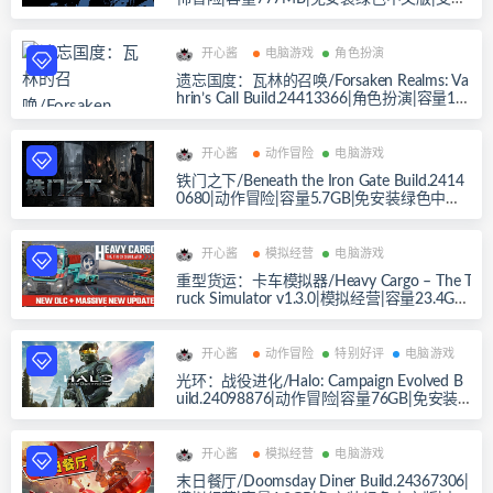
键盘.鼠标
开心酱
电脑游戏
角色扮演
遗忘国度：瓦林的召唤/Forsaken Realms: Va
hrin’s Call Build.24413366|角色扮演|容量19.
6GB|免安装绿色中文版|支持键盘.鼠标.手柄
开心酱
动作冒险
电脑游戏
铁门之下/Beneath the Iron Gate Build.2414
0680|动作冒险|容量5.7GB|免安装绿色中文
版|支持键盘.鼠标
开心酱
模拟经营
电脑游戏
重型货运：卡车模拟器/Heavy Cargo – The T
ruck Simulator v1.3.0|模拟经营|容量23.4GB|
免安装绿色中文版|支持键盘.鼠标.手柄
开心酱
动作冒险
特别好评
电脑游戏
光环：战役进化/Halo: Campaign Evolved B
uild.24098876|动作冒险|容量76GB|免安装
绿色中文版|支持键盘.鼠标.手柄
开心酱
模拟经营
电脑游戏
末日餐厅/Doomsday Diner Build.24367306|