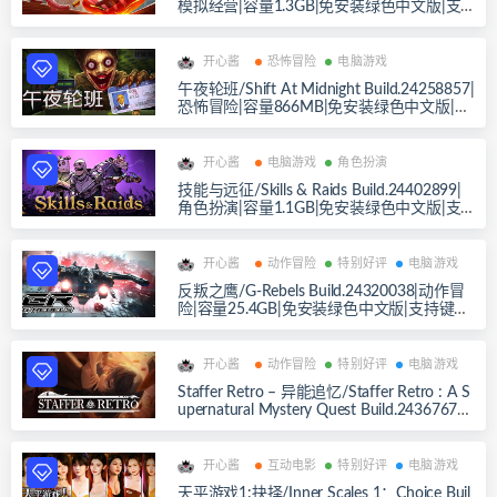
模拟经营|容量1.3GB|免安装绿色中文版|支
持键盘.鼠标.手柄
开心酱
恐怖冒险
电脑游戏
午夜轮班/Shift At Midnight Build.24258857|
恐怖冒险|容量866MB|免安装绿色中文版|支
持键盘.鼠标
开心酱
电脑游戏
角色扮演
技能与远征/Skills & Raids Build.24402899|
角色扮演|容量1.1GB|免安装绿色中文版|支
持键盘.鼠标
开心酱
动作冒险
特别好评
电脑游戏
反叛之鹰/G-Rebels Build.24320038|动作冒
险|容量25.4GB|免安装绿色中文版|支持键盘.
鼠标.手柄
开心酱
动作冒险
特别好评
电脑游戏
Staffer Retro – 异能追忆/Staffer Retro : A S
upernatural Mystery Quest Build.24367676|
动作冒险|容量5.9GB|免安装绿色中文版|支
持键盘.鼠标.手柄
开心酱
互动电影
特别好评
电脑游戏
天平游戏1:抉择/Inner Scales 1：Choice Buil