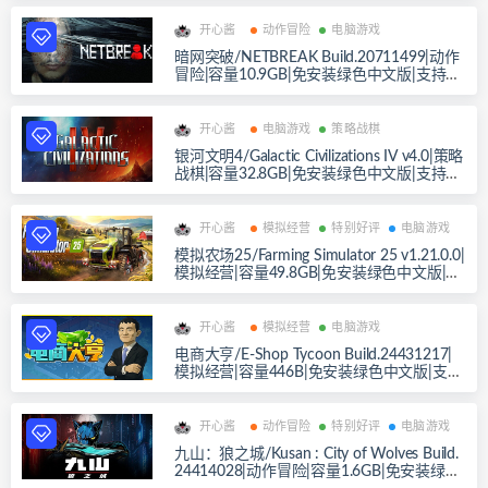
开心酱
动作冒险
电脑游戏
暗网突破/NETBREAK Build.20711499|动作
冒险|容量10.9GB|免安装绿色中文版|支持键
盘.鼠标
开心酱
电脑游戏
策略战棋
银河文明4/Galactic Civilizations IV v4.0|策略
战棋|容量32.8GB|免安装绿色中文版|支持键
盘.鼠标
开心酱
模拟经营
特别好评
电脑游戏
模拟农场25/Farming Simulator 25 v1.21.0.0|
模拟经营|容量49.8GB|免安装绿色中文版|支
持键盘.鼠标.手柄
开心酱
模拟经营
电脑游戏
电商大亨/E-Shop Tycoon Build.24431217|
模拟经营|容量446B|免安装绿色中文版|支持
键盘.鼠标
开心酱
动作冒险
特别好评
电脑游戏
九山：狼之城/Kusan : City of Wolves Build.
24414028|动作冒险|容量1.6GB|免安装绿色