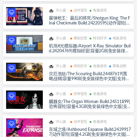
中文版|支持键盘.鼠标.手柄
开心酱
动作冒险
电脑游戏
霰弹枪王：最后的将死/Shotgun King: The F
inal Checkmate Build.24220595|动作冒险|容
量130B|免安装绿色中文版|支持键盘.鼠标.手
柄
开心酱
模拟经营
特别好评
电脑游戏
机场X光模拟器/Airport X-Ray Simulator Buil
d.24204769|模拟经营|容量2GB|免安装绿色
中文版|支持键盘.鼠标
开心酱
特别好评
电脑游戏
策略战棋
灾厄浩劫/The Scouring Build.24487619|策
略战棋|容量990B|免安装绿色中文版|支持键
盘.鼠标
开心酱
恐怖冒险
电脑游戏
臓器女/The Organ Woman Build.24511899|
恐怖冒险|容量4.3GB|免安装绿色中文版|支
持键盘.鼠标
开心酱
动作冒险
电脑游戏
灰域之境/Ashbound Expanse Build.2439917
7|动作冒险|容量4.2GB|免安装绿色中文版|支