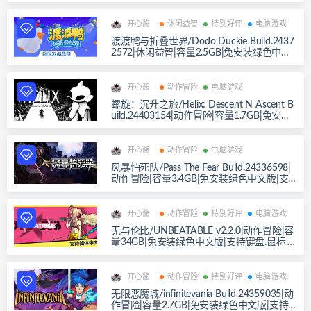
支持键盘.鼠标.手柄
开心酱
休闲益智
特别好评
电脑游戏
渡渡鸭与折叠世界/Dodo Duckie Build.2437
2572|休闲益智|容量2.5GB|免安装绿色中文
版|支持键盘.鼠标.手柄
开心酱
动作冒险
电脑游戏
螺旋：沉升之旅/Helix: Descent N Ascent B
uild.24403154|动作冒险|容量1.7GB|免安装
绿色中文版|支持键盘.鼠标.手柄
开心酱
动作冒险
电脑游戏
风暴怕死队/Pass The Fear Build.24336598|
动作冒险|容量3.4GB|免安装绿色中文版|支
持键盘.鼠标.手柄
开心酱
动作冒险
特别好评
电脑游戏
无与伦比/UNBEATABLE v2.2.0|动作冒险|容
量34GB|免安装绿色中文版|支持键盘.鼠标.
手柄
开心酱
动作冒险
特别好评
电脑游戏
无限恶魔城/infinitevania Build.24359035|动
作冒险|容量2.7GB|免安装绿色中文版|支持