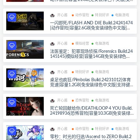
持键盘.鼠标.手柄
开心酱
动作冒险
特别好评
电脑游戏
一闪即死/FLASH AND DIE Build.24241474
|动作冒险|容量2.6GB|免安装绿色中文版|支
持键盘.鼠标.手柄
开心酱
模拟经营
电脑游戏
法医鉴定：犯罪现场侦探/Forensics Build.24
145145|模拟经营|容量14GB|免安装绿色中
文版|支持键盘.鼠标.手柄
开心酱
特别好评
电脑游戏
桌足也疯狂/Pimbolas Build.24231012|体育
竞速|容量1.2GB|免安装绿色中文版|支持键
盘.鼠标.手柄
开心酱
恐怖冒险
电脑游戏
死亡轮回献给你/DEATHLOOP 4 YOU Build.
24198936|恐怖冒险|容量10.3GB|免安装绿
色中文版|支持键盘.鼠标.手柄
开心酱
动作冒险
特别好评
电脑游戏
零秒：时光的归途/Ascend to ZERO Build.2