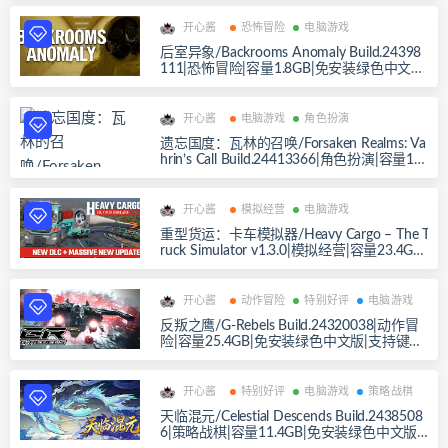
开心酱
恐怖冒险
电脑游戏
后室异象/Backrooms Anomaly Build.24398
111|恐怖冒险|容量1.8GB|免安装绿色中文
版|支持键盘.鼠标.手柄
开心酱
电脑游戏
角色扮演
遗忘国度：瓦林的召唤/Forsaken Realms: Va
hrin’s Call Build.24413366|角色扮演|容量19.
6GB|免安装绿色中文版|支持键盘.鼠标.手柄
开心酱
模拟经营
电脑游戏
重型货运：卡车模拟器/Heavy Cargo – The T
ruck Simulator v1.3.0|模拟经营|容量23.4GB|
免安装绿色中文版|支持键盘.鼠标.手柄
开心酱
动作冒险
特别好评
电脑游戏
反叛之鹰/G-Rebels Build.24320038|动作冒
险|容量25.4GB|免安装绿色中文版|支持键盘.
鼠标.手柄
开心酱
特别好评
电脑游戏
策略战棋
天临混元/Celestial Descends Build.2438508
6|策略战棋|容量11.4GB|免安装绿色中文版|