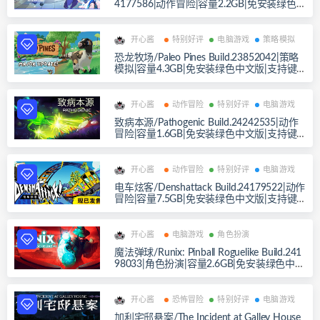
4177586|动作冒险|容量2.2GB|免安装绿色
中文版|支持键盘.鼠标.手柄
开心酱
特别好评
电脑游戏
策略模拟
恐龙牧场/Paleo Pines Build.23852042|策略
模拟|容量4.3GB|免安装绿色中文版|支持键
盘.鼠标.手柄
开心酱
动作冒险
特别好评
电脑游戏
致病本源/Pathogenic Build.24242535|动作
冒险|容量1.6GB|免安装绿色中文版|支持键
盘.鼠标.手柄
开心酱
动作冒险
特别好评
电脑游戏
电车炫客/Denshattack Build.24179522|动作
冒险|容量7.5GB|免安装绿色中文版|支持键
盘.鼠标.手柄
开心酱
电脑游戏
角色扮演
魔法弹球/Runix: Pinball Roguelike Build.241
98033|角色扮演|容量2.6GB|免安装绿色中文
版|支持键盘.鼠标.手柄
开心酱
恐怖冒险
特别好评
电脑游戏
加利宅邸悬案/The Incident at Galley House