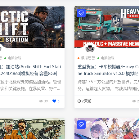
营
电脑游戏
模拟经营
电脑游戏
油站/Arctic Shift: Fuel Stati
重型货运：卡车模拟器/Heavy Carg
ld.24404863|模拟经营|容量8GB|
he Truck Simulator v1.3.0|模
色中文版|支持键盘.鼠标
23.4GB|免安装绿色中文版|支持
座位于北极深处的偏远加油站。管理
跨越175平方公里的开放世界，完
标.手柄
物资和关键设施，在暴风雪、野生动
务，运输超大货物。 驾驶高精细
..
义卡车...
39
5
2天前
2