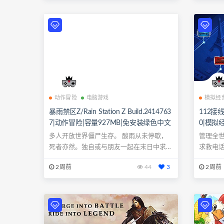
动作冒险
电脑游戏
模拟经
暴雨禁区Z/Rain Station Z Build.2414763
112接线员
7|动作冒险|容量927MB|免安装绿色中文
0|模拟
版|支持键盘.鼠标.手柄
版|支持
多人开放世界僵尸生存。 酸雨从未停歇，
管理全
死者亦然。独自或与朋友一起在末日中求
求救电
生。
气、地形以
2周前
44
3
2周前