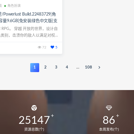
戏
角色扮演
owerlust Build.22483729|角
容量9.6GB|免安装绿色中文版|支
鼠标.手柄
 RPG。 穿越 开放的世界，设计自
色类别，击溃你的敌人以满足对权力
72
5
1
2
3
4
…
108
25147
86
资源总数(个)
本周发布(个)