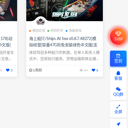
模拟经营
特别好评
电脑游戏
1178|动
海上船只/Ships At Sea v0.8.7.48272|模
SVIP
中文版|
拟经营|容量47GB|免安装绿色中文版|支
持键盘.鼠标.手柄
战外星生
体验驾驭多种船只的刺激。在单人和多人模
片无垠宇
式中，您将执行服务、货物运输和商业捕鱼
签到
等任务，...
4
3
2周前
44
6
客服
QQ群
全屏