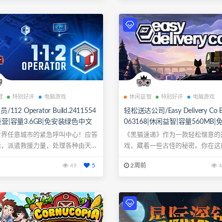
营
特别好评
电脑游戏
休闲益智
特别好评
电脑游戏
/112 Operator Build.2411554
轻松送达公司/Easy Delivery Co Bu
经营|容量3.6GB|免安装绿色中文
063168|休闲益智|容量560MB
键盘.鼠标
色中文版|支持键盘.鼠标.手柄
世界任意城市的紧急呼叫中心！应答
《黑猫速递》作为一款轻松惬意的
话，派遣救援力量，处理各种由天
戏，藏着一些古怪的秘密。你在这
...
画的山城，...
49
5
2周前
4