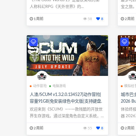
《The Outer Worlds 2》是屡获奖项的第一
最多可
人称科幻RPG《天外世界》的...
宝之旅
扭曲了现.
1周前
58
8
2周前
动作冒险
电脑游戏
模拟经
人渣/SCUM v1.3.2.0.134527|动作冒险|
城市巴士模拟
容量91GB|免安装绿色中文版|支持键盘.
2026 B
鼠标
GB|免
欢迎来到《SCUM》——一款残酷的开放世
体验终
柄
界生存游戏。通过深度角色自定义系统，你
器 20
将亲手...
逼真...
2周前
55
8
2周前