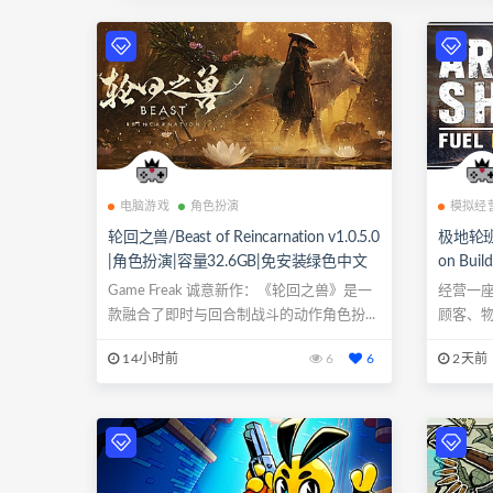
电脑游戏
角色扮演
模拟经
轮回之兽/Beast of Reincarnation v1.0.5.0
极地轮班：加
|角色扮演|容量32.6GB|免安装绿色中文
on Bui
版|支持键盘.鼠标.手柄
免安装绿
Game Freak 诚意新作：《轮回之兽》是一
经营一
款融合了即时与回合制战斗的动作角色扮...
顾客、
物和孤独.
14小时前
6
6
2天前