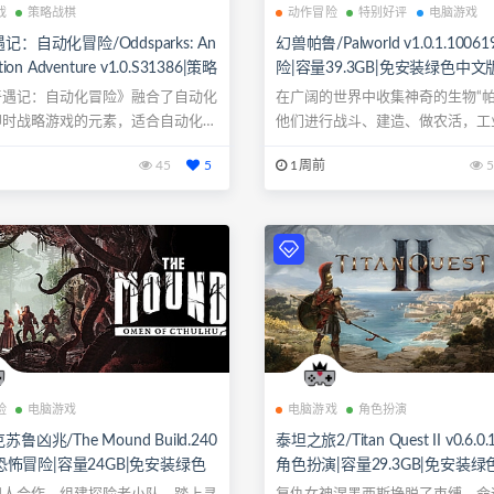
戏
策略战棋
动作冒险
特别好评
电脑游戏
：自动化冒险/Oddsparks: An
幻兽帕鲁/Palworld v1.0.1.100
ion Adventure v1.0.S31386|策略
险|容量39.3GB|免安装绿色中文
量6.7GB|免安装绿色中文版|支持
键盘.鼠标.手柄
奇遇记：自动化冒险》融合了自动化
在广阔的世界中收集神奇的生物“帕
标.手柄
即时战略游戏的元素，适合自动化游
他们进行战斗、建造、做农活，工
..
等，这是...
45
5
1周前
5
险
电脑游戏
电脑游戏
角色扮演
鲁凶兆/The Mound Build.240
泰坦之旅2/Titan Quest II v0.6.0.
1|恐怖冒险|容量24GB|免安装绿色
角色扮演|容量29.3GB|免安装
支持键盘.鼠标.手柄
版|支持键盘.鼠标.手柄