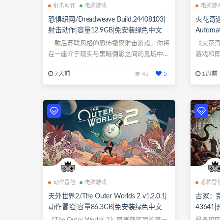
射击动作
电脑游戏
电脑游
恐惧织网/Dreadweave Build.24408103|
火花奇遇记
射击动作|容量12.9GB|免安装绿色中文
Automat
版|支持键盘.鼠标
战棋|容
一款后苏联风格的恐怖撤离射击游戏。你将
《火花
键盘.鼠
在一座介于现实与黑暗倒影之间的鬼城中探
游戏和
险，有怪...
戏的新老.
7天前
42
5
1周前
动作冒险
电脑游戏
恐怖冒
天外世界2/The Outer Worlds 2 v1.2.0.1|
古冢：克苏
动作冒险|容量86.3GB|免安装绿色中文
4364
版|支持键盘.鼠标.手柄
中文版|