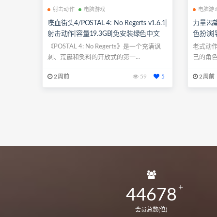
射击动作
电脑游戏
电脑游
喋血街头4/POSTAL 4: No Regerts v1.6.1|
力量渴望/P
射击动作|容量19.3GB|免安装绿色中文
色扮演|
版|支持键盘.鼠标.手柄
持键盘.
《POSTAL 4: No Regerts》是一个充满讽
老式动作
刺、荒诞和笑料的开放式的第一...
己的角
的...
2周前
59
5
2周前
44678
会员总数(位)