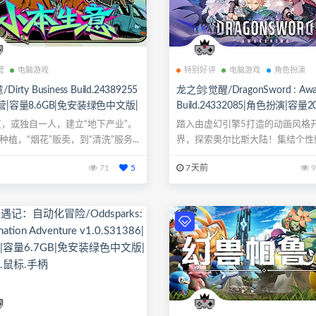
营
电脑游戏
特别好评
电脑游戏
角色扮演
irty Business Build.24389255
龙之剑:觉醒/DragonSword : Awa
营|容量8.6GB|免安装绿色中文版|
Build.24332085|角色扮演|容量2
.鼠标.手柄
安装绿色中文版|支持键盘.鼠标.
，或独自一人，建立“地下产业”。
踏入由虚幻引擎5打造的动画风格
种植，“烟花”贩卖，到“清洗”服务...
界，探索奥尔比斯大陆！集结个性
伴，以状态...
71
5
7天前
9