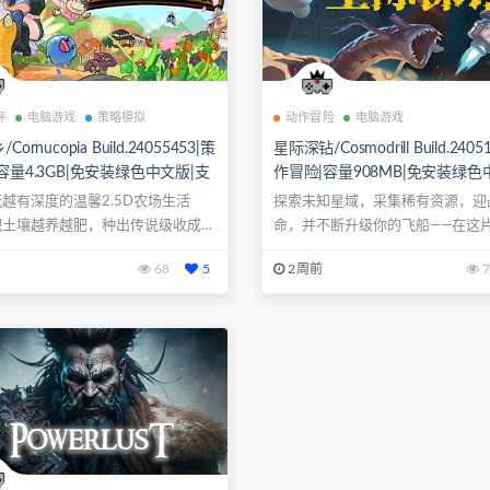
评
电脑游戏
策略模拟
动作冒险
电脑游戏
ornucopia Build.24055453|策
星际深钻/Cosmodrill Build.2405
容量4.3GB|免安装绿色中文版|支
作冒险|容量908MB|免安装绿色
鼠标.手柄
支持键盘.鼠标.手柄
越有深度的温馨2.5D农场生活
探索未知星域，采集稀有资源，迎
把土壤越养越肥，种出传说级收成；
命，并不断升级你的飞船——在这
宙中开启...
68
5
2周前
7