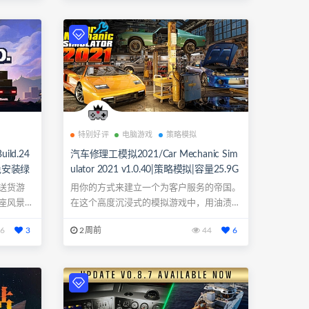
特别好评
电脑游戏
策略模拟
ild.24
汽车修理工模拟2021/Car Mechanic Sim
|免安装绿
ulator 2021 v1.0.40|策略模拟|容量25.9G
B|免安装绿色中文版|支持键盘.鼠标.手柄
送货游
用你的方式来建立一个为客户服务的帝国。
座风景如
在这个高度沉浸式的模拟游戏中，用油渍渍
的双手去...
6
3
2周前
44
6