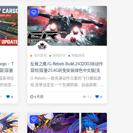
动作冒险
特别好评
电脑游戏
o – T
反叛之鹰/G-Rebels Build.24320038|动作
拟经营|容量
冒险|容量25.4GB|免安装绿色中文版|支
键盘.鼠
持键盘.鼠标.手柄
成各项任
G-Rebels:一款充满动作元素的飞行模拟游
度的自定
戏,背景设定在一个充满阴谋、自由探索、...
9
6
4天前
53
6