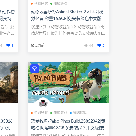
模拟经营
电脑游戏
619|动作冒
动物收容所2/Animal Shelter 2 v1.4.2|模
版|支持
拟经营|容量16.6GB|免安装绿色中文版|
支持键盘.鼠标.手柄
鲁”，派
欢迎回到《动物收容所 2》动物收容所 2的
业生产
精彩世界！请为任何有需要的动物朋友们提
供温...
4
6
1周前
44
5
特别好评
电脑游戏
策略模拟
133316|
恐龙牧场/Paleo Pines Build.23852042|策
绿色中文
略模拟|容量4.3GB|免安装绿色中文版|支
持键盘.鼠标.手柄