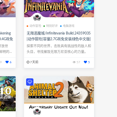
动作冒险
特别好评
电脑游戏
kening
无限恶魔城/infinitevania Build.24359035
0.4GB|免
|动作冒险|容量2.7GB|免安装绿色中文版|
手柄
支持键盘.鼠标.手柄
开放世
探索不同的世界，击败具有挑战性的敌人和
鲜明的伙
头目，寻找摧毁无限万尼亚核心的力量。
9
6
7天前
57
5