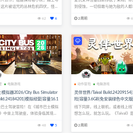
四人合作，组建探险者小队，踏上寻
复仇女神涅墨西斯挣脱了束缚。命
。这片被诅咒的丛林危机四伏，怪物
到侵蚀，一切但敢与她为敌的人都
..
罚。加入...
62
6
2周前
6
营
电脑游戏
动作冒险
电脑游戏
器2026/City Bus Simulator
灵伴世界/Taival Build.2420915
uild.24184201|模拟经营|容量16.1
险|容量3.6GB|免安装绿色中文版
安装绿色中文版|支持键盘.鼠标.手
盘.鼠标.手柄
极巴士驾驶冒险！在《城市巴士模拟
线下同屏，线上联机，或者线上线
26》中坐上驾驶座，体验身临其境、
想怎么玩，就怎么玩。《Taival》
馨...
48
5
2周前
4