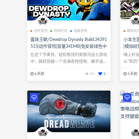
动作冒险
特别好评
电脑游戏
模拟经
露珠王朝/Dewdrop Dynasty Build.24391
小本生意/D
515|动作冒险|容量341MB|免安装绿色中
|模拟经
文版|支持键盘.鼠标.手柄
支持键盘
在这个节奏快、轻松愉快的类银河战士游戏
喊上好友
中，跳跃穿越一个充满奇特怪物、棘手谜题
从“草药”
和离奇B...
4天前
39
3
5天前