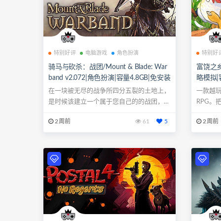
特别好评
电脑游戏
角色扮演
特别好
骑马与砍杀：战团/Mount & Blade: War
富饶之乡/C
band v2.072|角色扮演|容量4.8GB|免安装
略模拟|
绿色中文版|支持键盘.鼠标.手柄
持键盘.
在一块被无尽的战争所四分五裂的土地上，
一款越玩
是时候该建立一个属于您自己的的战团，并
RPG。
投入战斗...
与34...
2周前
61
5
2周前