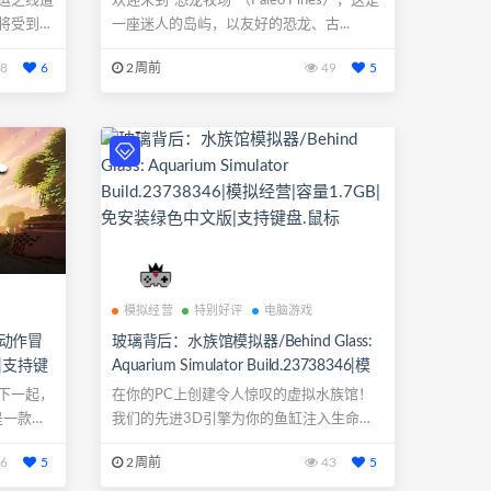
运之线遭
欢迎来到“恐龙牧场”（Paleo Pines），这是
将受到惩
一座迷人的岛屿，以友好的恐龙、古...
8
6
2周前
49
5
模拟经营
特别好评
电脑游戏
4|动作冒
玻璃背后：水族馆模拟器/Behind Glass:
|支持键
Aquarium Simulator Build.23738346|模
拟经营|容量1.7GB|免安装绿色中文版|支
下一起，
在你的PC上创建令人惊叹的虚拟水族馆！
持键盘.鼠标
是一款温
我们的先进3D引擎为你的鱼缸注入生命，
呈现出令...
6
5
2周前
43
5