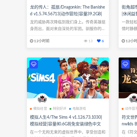
龙的传人：孤旅/Dragonkin: The Banishe
街角超市/C
d v1.5.74.56713|动作冒险|容量39.2GB|
|休闲益
免安装绿色中文版|支持键盘.鼠标.手柄
支持键盘
龙的威胁再次降临到我们身上。传奇英雄挺
一款轻松
身而出，面对来自深处的军团。驯服你的小
情时静
龙，利用...
12小时前
13
6
12小
模拟经营
特别好评
电脑游戏
动作冒
模拟人生4/The Sims 4 v1.126.73.1030|
符文世界：
模拟经营|容量80.6GB|免安装绿色中文
nwilds
版|支持键盘.鼠标
9GB|
在一个无拘无束的虚拟世界中，享受创造和
在《符