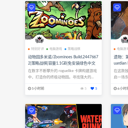
特别好评
电脑游戏
策略战棋
电脑游
动物园多米诺/Zoominoes Build.2447667
遗物：第一守
2|策略战棋|容量1.1GB|免安装绿色中文
uardia
版|支持键盘.鼠标
9.4G
在数字不断攀升的 roguelike 卡牌构建游戏
在这款
手柄
中，打造你的终极动物园。寻找强大的...
启一场
5小时前
5
5
6小时