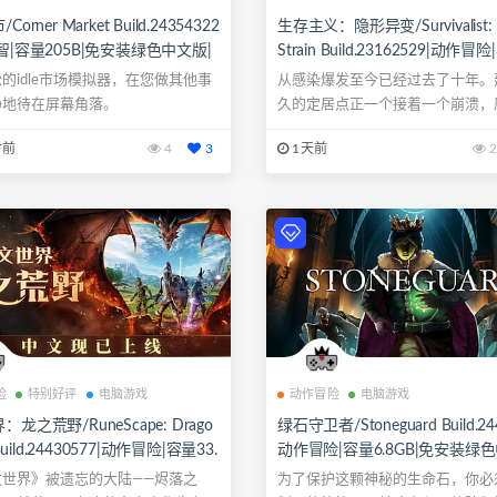
orner Market Build.24354322
生存主义：隐形异变/Survivalist: In
智|容量205B|免安装绿色中文版|
Strain Build.23162529|动作冒险
.鼠标
GB|免安装绿色中文版|支持键盘.
的idle市场模拟器，在您做其他事
从感染爆发至今已经过去了十年。
柄
静地待在屏幕角落。
久的定居点正一个接着一个崩溃，
而知。幸...
时前
4
3
1天前
2
险
特别好评
电脑游戏
动作冒险
电脑游戏
龙之荒野/RuneScape: Drago
绿石守卫者/Stoneguard Build.24
 Build.24430577|动作冒险|容量33.
动作冒险|容量6.8GB|免安装绿色
免安装绿色中文版|支持键盘.鼠标.手
支持键盘.鼠标
文世界》被遗忘的大陆——烬落之
为了保护这颗神秘的生命石，你必