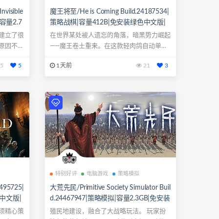
visible
魔王将至/He is Coming Build.24187534|
|容量2.7
策略战棋|容量412B|免安装绿色中文版|
鼠标.手
支持键盘.鼠标.手柄
建立了很
在世界某处被人遗忘的角落，暗黑势力崛起
原因不得
——魔王卷土重来。在这款轻肉鸽自动单机
对战游戏...
5
5
1天前
21
3
特别好评
电脑游戏
策略模拟
495725|
大荒先民/Primitive Society Simulator Buil
中文版|
d.24467947|策略模拟|容量2.3GB|免安装
绿色中文版|支持键盘.鼠标.手柄
须精心策
殖民地建设，融合了大战略玩法。 玩家扮