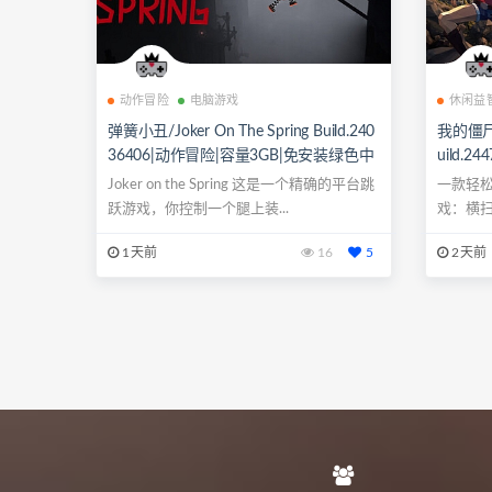
动作冒险
电脑游戏
休闲益
弹簧小丑/Joker On The Spring Build.240
我的僵尸末日
36406|动作冒险|容量3GB|免安装绿色中
uild.
文版|支持键盘.鼠标.手柄
装绿色中
Joker on the Spring 这是一个精确的平台跳
一款轻
跃游戏，你控制一个腿上装...
戏：横
车完成短小
1天前
16
5
2天前