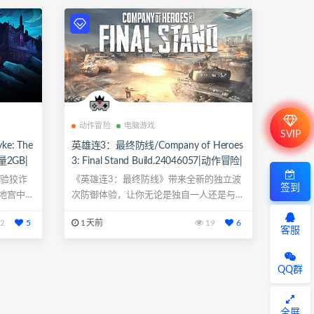
动作冒险
电脑游戏
SVIP
e: The
英雄连3：最终防线/Company of Heroes
容量2GB|
3: Final Stand Build.24046057|动作冒险|
.手柄
容量32.6GB|免安装绿色中文版|支持键
体验狡诈
《英雄连3：最终防线》带来全新的独立波
签到
盘.鼠标
地宫中偷
次防御体验，让你无论是独自一人还是与好
友组队，...
2
5
1天前
19
6
客服
QQ群
全屏