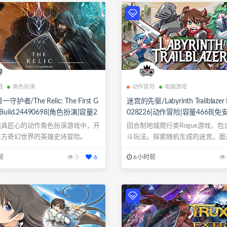
戏
角色扮演
动作冒险
电脑游戏
护者/The Relic: The First G
迷宫的先驱/Labyrinth Trailblazer B
n Build.24490698|角色扮演|容量2
028226|动作冒险|容量466B|
B|免安装绿色中文版|支持键盘.鼠标.
中文版|支持键盘.鼠标.手柄
独具匠心的动作角色扮演游戏中，开
回合制地城爬行类Rogue游戏，包
东方奇幻世界的英雄史诗冒险。
斗玩法。探索随机生成的迷宫，面
人和...
前
5
6
6小时前