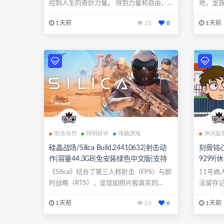
柄
控制人生的奇妙力量。 得到力量和自由，
地，龙
享受快乐...
险游戏中，
1天前
25
8
1天前
射击动作
特别好评
电脑游戏
休闲益
硅晶战场/Silica Build.24410632|射击动
刻骨铭心/Y
作|容量44.3GB|免安装绿色中文版|支持
9299
键盘.鼠标
文版|支
《Silica》结合了第三人称射击（FPS）与即
11号病
时战略（RTS），呈现如照片般真实的...
法留存
极具攻击.
1天前
23
6
1天前