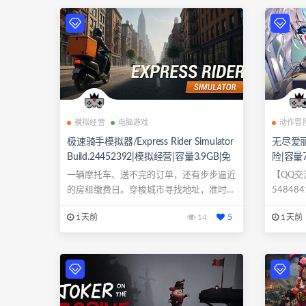
模拟经营
电脑游戏
动作冒
极速骑手模拟器/Express Rider Simulator
无尽爱丽丝/
Build.24452392|模拟经营|容量3.9GB|免
险|容量
安装绿色中文版|支持键盘.鼠标
盘.鼠标
一辆摩托车、送不完的订单，还有步步逼近
【QQ交流
的房租缴费日。穿梭城市寻找地址，准时完
54848
成配送，...
1天前
14
5
1天前