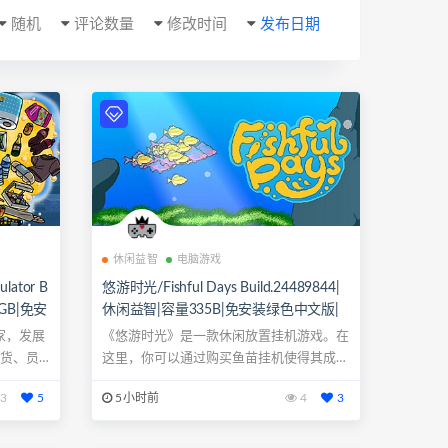
随机
评论数量
修改时间
发布日期
休闲益智
电脑游戏
lator B
悠游时光/Fishful Days Build.24489844|
7GB|免安
休闲益智|容量335B|免安装绿色中文版|
柄
支持键盘.鼠标
家，发展
《悠游时光》是一款休闲放置挂机游戏。在
送货、员
这里，你可以通过购买鱼苗挂机使得其成
长，成年后...
3
5
5小时前
4
3