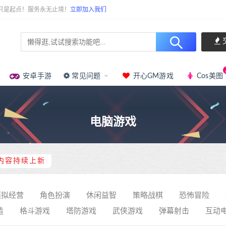
只是起点！服务永无止境！
立即加入我们
安卓手游
常见问题
开心GM游戏
Cos美图
电脑游戏
内容持续上新
模拟经营
角色扮演
休闲益智
策略战棋
恐怖冒险
造
格斗游戏
塔防游戏
武侠游戏
弹幕射击
互动