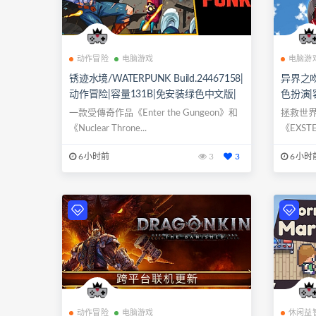
动作冒险
电脑游戏
电脑游
锈迹水境/WATERPUNK Build.24467158|
异界之吻/E
动作冒险|容量131B|免安装绿色中文版|
色扮演|
支持键盘.鼠标.手柄
键盘.鼠
一款受傳奇作品《Enter the Gungeon》和
拯救世
《Nuclear Throne...
《EXS
RP...
6小时前
3
3
6小时
动作冒险
电脑游戏
休闲益