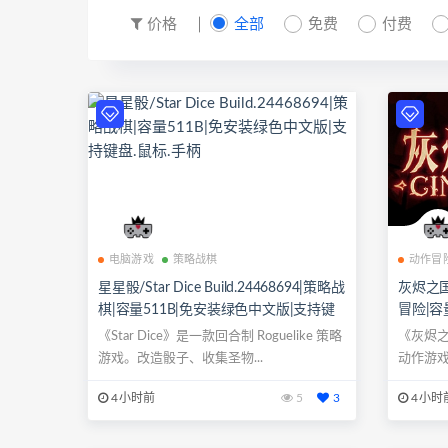
价格
全部
免费
付费
电脑游戏
策略战棋
动作冒
星星骰/Star Dice Build.24468694|策略战
灰烬之国/C
棋|容量511B|免安装绿色中文版|支持键
冒险|容
盘.鼠标.手柄
键盘.鼠
《Star Dice》是一款回合制 Roguelike 策略
《灰烬之
游戏。改造骰子、收集圣物...
动作游戏
4小时前
5
3
4小时