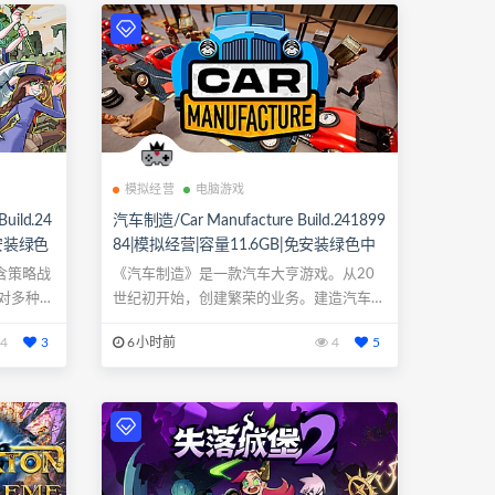
模拟经营
电脑游戏
uild.24
汽车制造/Car Manufacture Build.241899
免安装绿色
84|模拟经营|容量11.6GB|免安装绿色中
文版|支持键盘.鼠标
含策略战
《汽车制造》是一款汽车大亨游戏。从20
对多种敌
世纪初开始，创建繁荣的业务。建造汽车，
管理人员...
4
3
6小时前
4
5