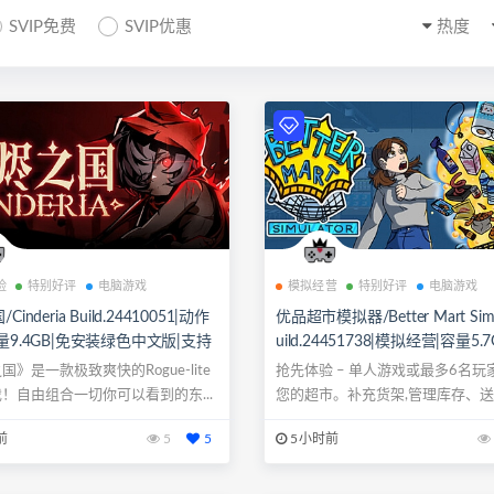
SVIP免费
SVIP优惠
热度
险
特别好评
电脑游戏
模拟经营
特别好评
电脑游戏
inderia Build.24410051|动作
优品超市模拟器/Better Mart Simu
量9.4GB|免安装绿色中文版|支持
uild.24451738|模拟经营|容量5.
标.手柄
装绿色中文版|支持键盘.鼠标.手
国》是一款极致爽快的Rogue-lite
抢先体验 – 单人游戏或最多6名玩
！自由组合一切你可以看到的东...
您的超市。补充货架,管理库存、
工和...
前
5
5
5小时前