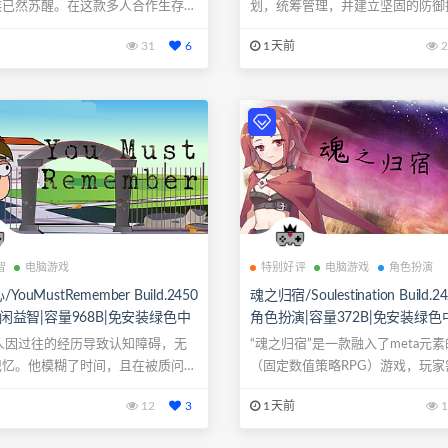
族已然苏醒。在这款多人合作生存冒
划，统筹管理，并建立坚固的防御
...
领幸存者...
31
6
1天前
2
智
电脑游戏
特别好评
电脑游戏
角色扮演
ouMustRemember Build.2450
魂之归宿/Soulestination Build.2
|休闲益智|容量968B|免安装绿色中
角色扮演|容量372B|免安装绿色
持键盘.鼠标.手柄
支持键盘.鼠标
人因过往的经历导致认知障碍，无
“魂之归宿”是一款融入了meta元
记忆。他模糊了时间，且在被质问时
（固定数值策略RPG）游戏，玩家
..
作...
12
3
1天前
1