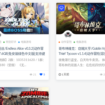
险
特别好评
电脑游戏
动作冒险
电脑游戏
Endless Alice v0.3.2|动作冒
哥布林维克：窃贼大亨/Goblin Vyk
7.6GB|免安装绿色中文版|支持键
Thief Tycoon v1.1.4|动作冒险|
.手柄
免安装绿色中文版|支持键盘.鼠标
群】2群：1035311620 / 1群：
夜晚潜行盗宝，白天吹牛卖货。 
4180（受限） 《无...
哥布林的双面人生：在危机四伏的
取魔王秘...
21
5
1天前
2