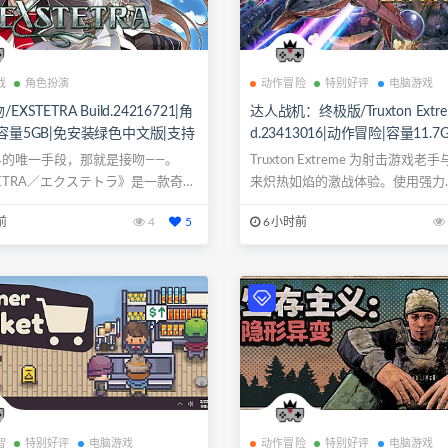
戏
角色扮演
动作冒险
特别好评
电脑游戏
XSTETRA Build.24216721|角
达人战机：终极版/Truxton Extrem
容量5GB|免安装绿色中文版|支持
d.23413016|动作冒险|容量11.7
标
装绿色中文版|支持键盘.鼠标.手
界的唯一手段，那就是接吻―—。
Truxton Extreme 为射击游戏老
TETRA／エクステトラ》是一款奇幻
来炽热如焰的激战体验。使用强力..
前
4
5
6小时前
智
特别好评
电脑游戏
动作冒险
特别好评
电脑游戏