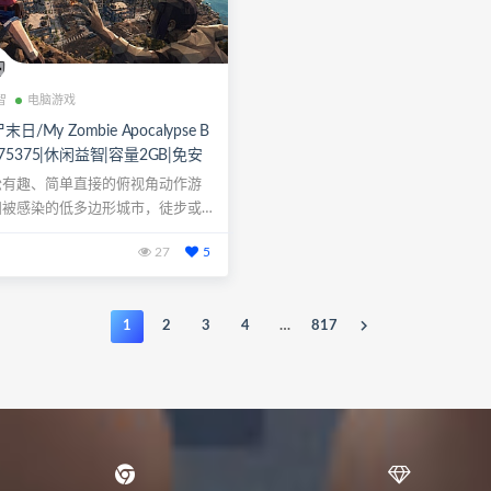
智
电脑游戏
/My Zombie Apocalypse B
24475375|休闲益智|容量2GB|免安
文版|支持键盘.鼠标.手柄
松有趣、简单直接的俯视角动作游
扫被感染的低多边形城市，徒步或驾
...
27
5
1
2
3
4
…
817