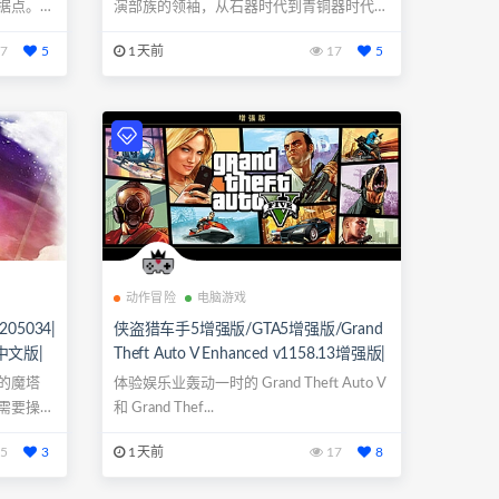
据点。率
演部族的领袖，从石器时代到青铜器时代，
带领族人...
7
5
1天前
17
5
动作冒险
电脑游戏
4205034|
侠盗猎车手5增强版/GTA5增强版/Grand
中文版|
Theft Auto V Enhanced v1158.13增强版|
动作冒险|容量98.5GB|免安装绿色中文
素的魔塔
体验娱乐业轰动一时的 Grand Theft Auto V
版|支持键盘.鼠标.手柄
需要操控
和 Grand Thef...
5
3
1天前
17
8