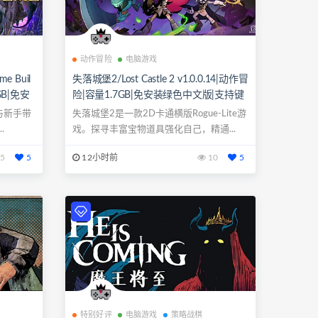
动作冒险
电脑游戏
e Buil
失落城堡2/Lost Castle 2 v1.0.0.14|动作冒
GB|免安
险|容量1.7GB|免安装绿色中文版|支持键
柄
盘.鼠标.手柄
手与新手带
失落城堡2是一款2D卡通横版Rogue-Lite游
.
戏。探寻丰富宝物道具强化自己，精通...
5
5
12小时前
10
5
特别好评
电脑游戏
策略战棋